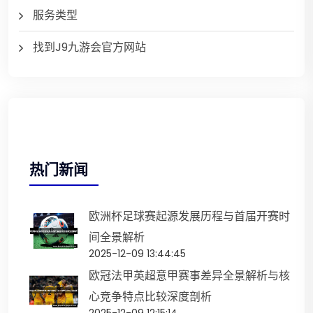
服务类型
找到J9九游会官方网站
热门新闻
欧洲杯足球赛起源发展历程与首届开赛时
间全景解析
2025-12-09 13:44:45
欧冠法甲英超意甲赛事差异全景解析与核
心竞争特点比较深度剖析