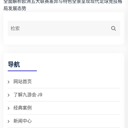
全面解析欧洲五大联赛差异与特色全景呈现现代足球竞技格
局发展态势
导航
网站首页
了解九游会·J9
经典案例
新闻中心