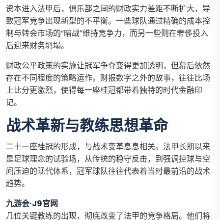
资本进入法甲后，俱乐部之间的财政实力差距不断扩大，导
致冠军竞争出现新型的不平衡。一些球队通过精确的成本控
制与转会市场的“暗战”维持竞争力，而另一些则在奢侈投入
后迎来财务坍塌。
财政公平政策的实施让冠军争夺变得更加透明，但幕后依然
存在不同程度的策略运作。财报数字之外的故事，往往比场
上比分更激烈，使得每一座桂冠都带着独特的时代金融印
记。
战术革新与教练思想革命
二十一座桂冠的形成，与战术变革息息相关。法甲长期以来
是足球理念的试验场，从传统的稳守反击，到强调控球与空
间压迫的现代体系，冠军球队往往代表着当时最前沿的战术
趋势。
九游会·J9官网
几位关键教练的出现，彻底改变了法甲的竞争格局。他们将