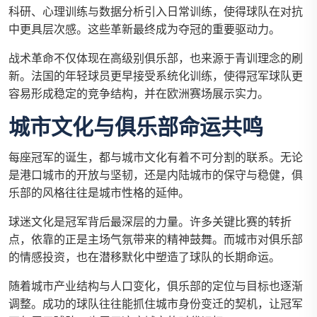
科研、心理训练与数据分析引入日常训练，使得球队在对抗
中更具层次感。这些革新最终成为夺冠的重要驱动力。
战术革命不仅体现在高级别俱乐部，也来源于青训理念的刷
新。法国的年轻球员更早接受系统化训练，使得冠军球队更
容易形成稳定的竞争结构，并在欧洲赛场展示实力。
城市文化与俱乐部命运共鸣
每座冠军的诞生，都与城市文化有着不可分割的联系。无论
是港口城市的开放与坚韧，还是内陆城市的保守与稳健，俱
乐部的风格往往是城市性格的延伸。
球迷文化是冠军背后最深层的力量。许多关键比赛的转折
点，依靠的正是主场气氛带来的精神鼓舞。而城市对俱乐部
的情感投资，也在潜移默化中塑造了球队的长期命运。
随着城市产业结构与人口变化，俱乐部的定位与目标也逐渐
调整。成功的球队往往能抓住城市身份变迁的契机，让冠军