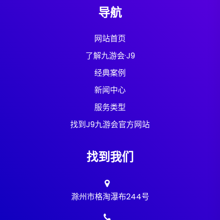
导航
网站首页
了解九游会·J9
经典案例
新闻中心
服务类型
找到J9九游会官方网站
找到我们
滁州市格淘瀑布244号