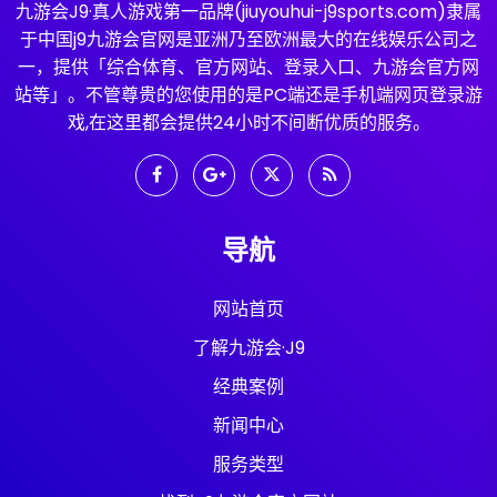
九游会J9·真人游戏第一品牌(jiuyouhui-j9sports.com)隶属
于中国j9九游会官网是亚洲乃至欧洲最大的在线娱乐公司之
一，提供「综合体育、官方网站、登录入口、九游会官方网
站等」。不管尊贵的您使用的是PC端还是手机端网页登录游
戏,在这里都会提供24小时不间断优质的服务。
导航
网站首页
了解九游会·J9
经典案例
新闻中心
服务类型