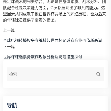
是足球战术的完美结合。无论是在身体素质、战术分析、团
队配合还是决策能力方面，C罗都展现出了非凡的能力。这
些因素共同成就了他在世界杯赛场上的辉煌历程，也为后来
的年轻球员提供了宝贵的借鉴。
上一篇
全球电视转播权争夺战掀起世界杯足球赛商业价值新高潮
下一篇
世界杯球迷票务欺诈现象分析及防范措施探讨
导航