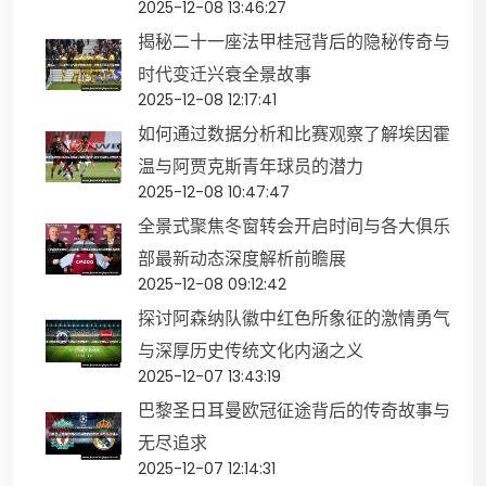
2025-12-08 13:46:27
揭秘二十一座法甲桂冠背后的隐秘传奇与
时代变迁兴衰全景故事
2025-12-08 12:17:41
如何通过数据分析和比赛观察了解埃因霍
温与阿贾克斯青年球员的潜力
2025-12-08 10:47:47
全景式聚焦冬窗转会开启时间与各大俱乐
部最新动态深度解析前瞻展
2025-12-08 09:12:42
探讨阿森纳队徽中红色所象征的激情勇气
与深厚历史传统文化内涵之义
2025-12-07 13:43:19
巴黎圣日耳曼欧冠征途背后的传奇故事与
无尽追求
2025-12-07 12:14:31