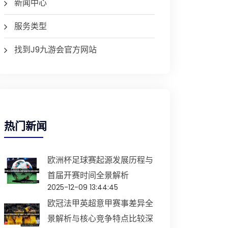
新闻中心
服务类型
找到J9九游会官方网站
热门新闻
欧洲杯足球赛起源发展历程与
首届开赛时间全景解析
2025-12-09 13:44:45
欧冠法甲英超意甲赛事差异全
景解析与核心竞争特点比较深