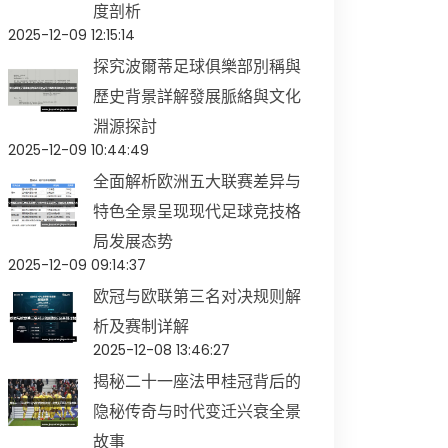
度剖析
2025-12-09 12:15:14
探究波爾蒂足球俱樂部別稱與
歷史背景詳解發展脈絡與文化
淵源探討
2025-12-09 10:44:49
全面解析欧洲五大联赛差异与
特色全景呈现现代足球竞技格
局发展态势
2025-12-09 09:14:37
欧冠与欧联第三名对决规则解
析及赛制详解
2025-12-08 13:46:27
揭秘二十一座法甲桂冠背后的
隐秘传奇与时代变迁兴衰全景
故事