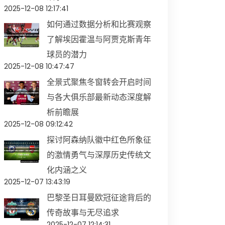
2025-12-08 12:17:41
如何通过数据分析和比赛观察
了解埃因霍温与阿贾克斯青年
球员的潜力
2025-12-08 10:47:47
全景式聚焦冬窗转会开启时间
与各大俱乐部最新动态深度解
析前瞻展
2025-12-08 09:12:42
探讨阿森纳队徽中红色所象征
的激情勇气与深厚历史传统文
化内涵之义
2025-12-07 13:43:19
巴黎圣日耳曼欧冠征途背后的
传奇故事与无尽追求
2025-12-07 12:14:31