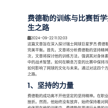
费德勒的训练与比赛哲学
生之路
2024-09-22 11:32:03
这篇文章旨在深入探讨瑞士网球巨星罗杰·费德
完美平衡。首先，文章将分析费德勒的坚持精
次，文章将探讨他的训练方法，强调其对身体
中的战术智慧，如何在瞬息万变的比赛中保持
如何影响了网球的文化与未来。通过对这四个
之路。
1、坚持的力量
费德勒的成功离不开他坚定的坚持精神。在职
挫折。然而，他始终没有放弃，始终保持着对
也体现在他的训练中。费德勒每周进行大量的