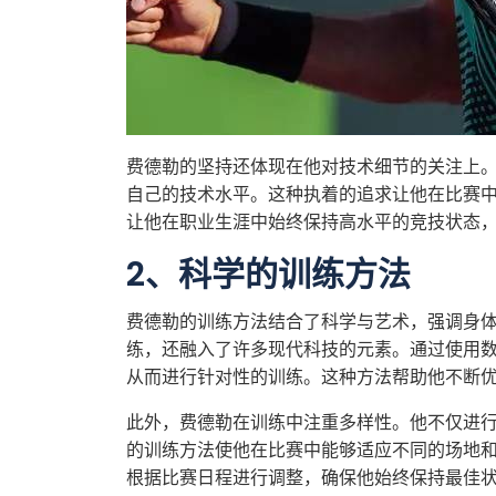
费德勒的坚持还体现在他对技术细节的关注上
自己的技术水平。这种执着的追求让他在比赛
让他在职业生涯中始终保持高水平的竞技状态
2、科学的训练方法
费德勒的训练方法结合了科学与艺术，强调身
练，还融入了许多现代科技的元素。通过使用
从而进行针对性的训练。这种方法帮助他不断
此外，费德勒在训练中注重多样性。他不仅进
的训练方法使他在比赛中能够适应不同的场地
根据比赛日程进行调整，确保他始终保持最佳