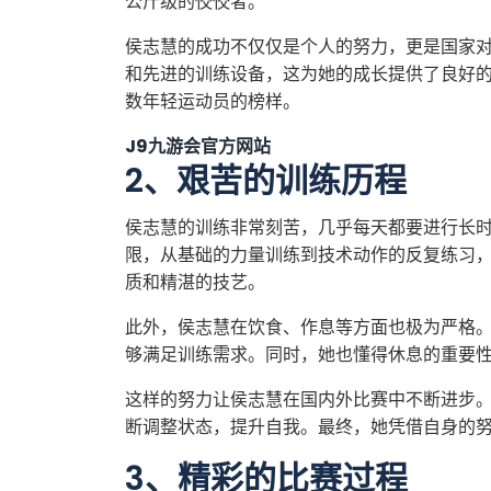
公斤级的佼佼者。
侯志慧的成功不仅仅是个人的努力，更是国家
和先进的训练设备，这为她的成长提供了良好
数年轻运动员的榜样。
J9九游会官方网站
2、艰苦的训练历程
侯志慧的训练非常刻苦，几乎每天都要进行长
限，从基础的力量训练到技术动作的反复练习
质和精湛的技艺。
此外，侯志慧在饮食、作息等方面也极为严格
够满足训练需求。同时，她也懂得休息的重要
这样的努力让侯志慧在国内外比赛中不断进步
断调整状态，提升自我。最终，她凭借自身的
3、精彩的比赛过程