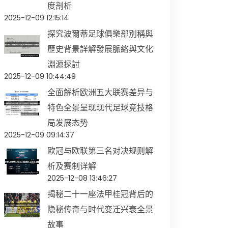
度剖析
2025-12-09 12:15:14
探究波爾蒂足球俱樂部別稱與
歷史背景詳解發展脈絡與文化
淵源探討
2025-12-09 10:44:49
全面解析欧洲五大联赛差异与
特色全景呈现现代足球竞技格
局发展态势
2025-12-09 09:14:37
欧冠与欧联第三名对决规则解
析及赛制详解
2025-12-08 13:46:27
揭秘二十一座法甲桂冠背后的
隐秘传奇与时代变迁兴衰全景
故事