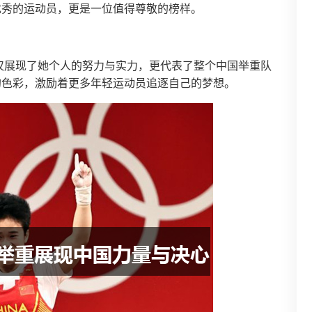
优秀的运动员，更是一位值得尊敬的榜样。
仅展现了她个人的努力与实力，更代表了整个中国举重队
的色彩，激励着更多年轻运动员追逐自己的梦想。