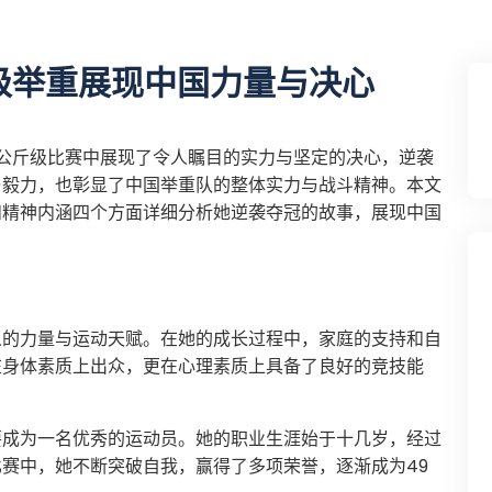
斤级举重展现中国力量与决心
49公斤级比赛中展现了令人瞩目的实力与坚定的决心，逆袭
与毅力，也彰显了中国举重队的整体实力与战斗精神。本文
和精神内涵四个方面详细分析她逆袭夺冠的故事，展现中国
人的力量与运动天赋。在她的成长过程中，家庭的支持和自
在身体素质上出众，更在心理素质上具备了良好的竞技能
要成为一名优秀的运动员。她的职业生涯始于十几岁，经过
赛中，她不断突破自我，赢得了多项荣誉，逐渐成为49