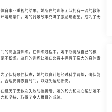
对体育事业重视的结果。她所在的训练团队拥有一流的教练
的环境与条件。她的背景故事充满了激励与希望，成为了无
时间的高强度训练。在训练过程中，她不断挑战自己的极
，毫不松懈。这样的训练让她在比赛中拥有了强大的身体素
。为了保持最佳状态，她的饮食计划经过科学调整，确保能
性，合理安排恢复时间，以避免运动损伤。
。在经历了无数次失败与挫折后，她的毅力和决心帮助她不
努力和坚持，取得了令人瞩目的成绩。