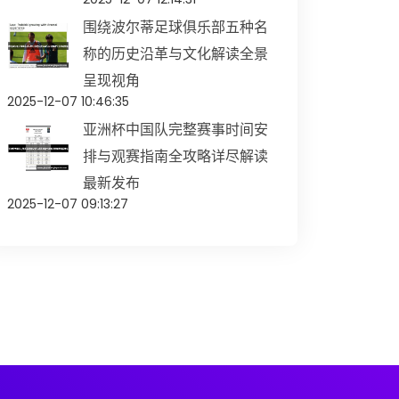
围绕波尔蒂足球俱乐部五种名
称的历史沿革与文化解读全景
呈现视角
2025-12-07 10:46:35
亚洲杯中国队完整赛事时间安
排与观赛指南全攻略详尽解读
最新发布
2025-12-07 09:13:27