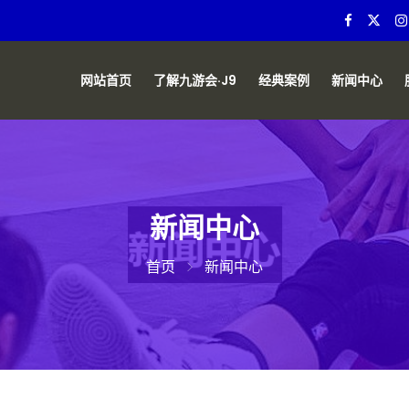
网站首页
了解九游会·J9
经典案例
新闻中心
新闻中心
首页
新闻中心