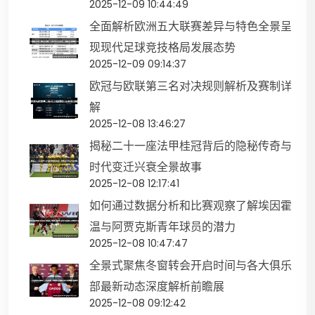
2025-12-09 10:44:49
全面解析欧洲五大联赛差异与特色全景呈
现现代足球竞技格局发展态势
2025-12-09 09:14:37
欧冠与欧联第三名对决规则解析及赛制详
解
2025-12-08 13:46:27
揭秘二十一座法甲桂冠背后的隐秘传奇与
时代变迁兴衰全景故事
2025-12-08 12:17:41
如何通过数据分析和比赛观察了解埃因霍
温与阿贾克斯青年球员的潜力
2025-12-08 10:47:47
全景式聚焦冬窗转会开启时间与各大俱乐
部最新动态深度解析前瞻展
2025-12-08 09:12:42