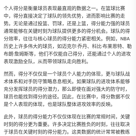
个人得分是衡量球员表现最直观的数据之一。在篮球比赛
中，得分直接决定了球队的领先优势，进而影响比赛的走
势。无论是通过投篮、罚球，还是上篮，得分能力强的球员
通常能够在关键时刻为球队提供更多的得分机会。球队的得
分效率，往往与核心球员的得分能力紧密相关。例如，NBA
历史上许多伟大的球员，如迈克尔·乔丹、科比·布莱恩特、勒
布朗·詹姆斯等，他们不仅能自己得分，还能通过个人的进攻
表现激励全队，从而带领球队走向胜利。
然而，得分不仅仅是一个球员个人能力的体现，更与球队战
术体系和对手防守策略息息相关。如果球队的进攻体系能够
充分发挥球员的得分潜力，那么即使在面对强大的防守时，
球员也能找到得分的途径。因此，在比赛中，得分数据不仅
是个人表现的体现，也是球队整体进攻效率的反映。
此外，球员的得分能力不仅仅体现在比赛的常规时间，关键
时刻的得分更为重要。许多决定比赛胜负的时刻，往往取决
于球员在关键时刻的得分能力。这类数据的统计常常被教练