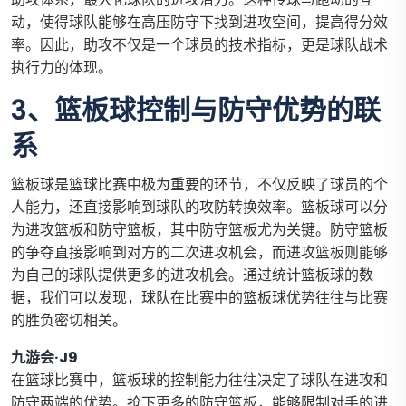
动，使得球队能够在高压防守下找到进攻空间，提高得分效
率。因此，助攻不仅是一个球员的技术指标，更是球队战术
执行力的体现。
3、篮板球控制与防守优势的联
系
篮板球是篮球比赛中极为重要的环节，不仅反映了球员的个
人能力，还直接影响到球队的攻防转换效率。篮板球可以分
为进攻篮板和防守篮板，其中防守篮板尤为关键。防守篮板
的争夺直接影响到对方的二次进攻机会，而进攻篮板则能够
为自己的球队提供更多的进攻机会。通过统计篮板球的数
据，我们可以发现，球队在比赛中的篮板球优势往往与比赛
的胜负密切相关。
九游会·J9
在篮球比赛中，篮板球的控制能力往往决定了球队在进攻和
防守两端的优势。抢下更多的防守篮板，能够限制对手的进