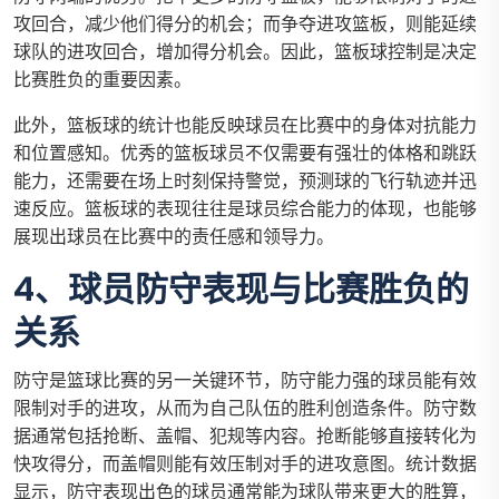
攻回合，减少他们得分的机会；而争夺进攻篮板，则能延续
球队的进攻回合，增加得分机会。因此，篮板球控制是决定
比赛胜负的重要因素。
此外，篮板球的统计也能反映球员在比赛中的身体对抗能力
和位置感知。优秀的篮板球员不仅需要有强壮的体格和跳跃
能力，还需要在场上时刻保持警觉，预测球的飞行轨迹并迅
速反应。篮板球的表现往往是球员综合能力的体现，也能够
展现出球员在比赛中的责任感和领导力。
4、球员防守表现与比赛胜负的
关系
防守是篮球比赛的另一关键环节，防守能力强的球员能有效
限制对手的进攻，从而为自己队伍的胜利创造条件。防守数
据通常包括抢断、盖帽、犯规等内容。抢断能够直接转化为
快攻得分，而盖帽则能有效压制对手的进攻意图。统计数据
显示，防守表现出色的球员通常能为球队带来更大的胜算，