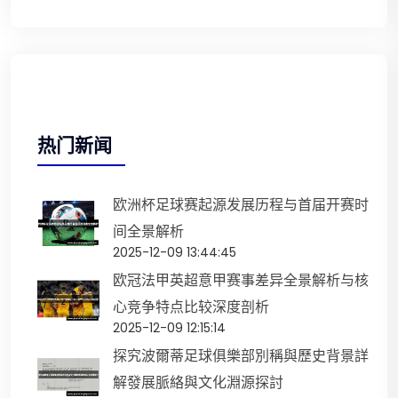
热门新闻
欧洲杯足球赛起源发展历程与首届开赛时
间全景解析
2025-12-09 13:44:45
欧冠法甲英超意甲赛事差异全景解析与核
心竞争特点比较深度剖析
2025-12-09 12:15:14
探究波爾蒂足球俱樂部別稱與歷史背景詳
解發展脈絡與文化淵源探討