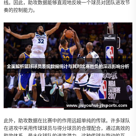
线。因此，助攻数据能够直观地反映一个球员对团队进攻节
奏的控制能力。
此外，助攻数据在比赛中的作用远超单纯的传球。许多球队
在进攻中采用传球球员与得分球员的合理配合，通过高效的
助攻体系，最大化球队的进攻潜力。这种传球与跑动的互