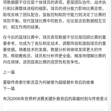
项数据都不仅仅是个体球员的表现，更是团队协作、战术执
行和比赛整体进程的缩影。球员的得分能力影响比赛走势，
助攻反映了团队配合，篮板控制和防守能力则决定了比赛的
攻防平衡。现代篮球比赛中的胜负，往往是这些数据相互交
织、相互作用的结果。
在今后的篮球比赛中，球员表现数据不仅仅是回顾比赛的重
要参考，也成为了各队制定战术、调整阵容和激励球员的重
要依据。随着技术的发展，数据分析将继续发挥更大的作
用，帮助教练员、球员和分析师更全面、精准地理解比赛的
内在规律，进而提高比赛的观赏性和竞争性。
上一篇
曼联传奇索尔斯克亚为何被誉为超级替补背后的故事
下一篇
布冯2006年世界杯决赛关键扑救背后的英雄时刻与传奇意义