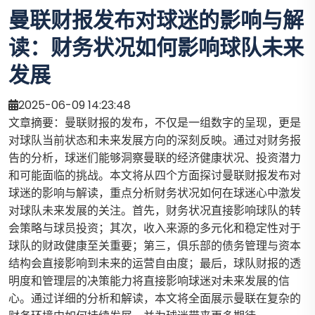
曼联财报发布对球迷的影响与解
读：财务状况如何影响球队未来
发展
2025-06-09 14:23:48
文章摘要：曼联财报的发布，不仅是一组数字的呈现，更是
对球队当前状态和未来发展方向的深刻反映。通过对财务报
告的分析，球迷们能够洞察曼联的经济健康状况、投资潜力
和可能面临的挑战。本文将从四个方面探讨曼联财报发布对
球迷的影响与解读，重点分析财务状况如何在球迷心中激发
对球队未来发展的关注。首先，财务状况直接影响球队的转
会策略与球员投资；其次，收入来源的多元化和稳定性对于
球队的财政健康至关重要；第三，俱乐部的债务管理与资本
结构会直接影响到未来的运营自由度；最后，球队财报的透
明度和管理层的决策能力将直接影响球迷对未来发展的信
心。通过详细的分析和解读，本文将全面展示曼联在复杂的