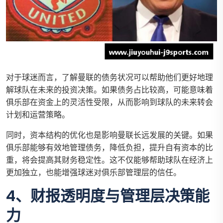
对于球迷而言，了解曼联的债务状况可以帮助他们更好地理
解球队在未来的投资决策。如果债务占比较高，可能意味着
俱乐部在资金上的灵活性受限，从而影响到球队的未来转会
计划和运营策略。
同时，资本结构的优化也是影响曼联长远发展的关键。如果
俱乐部能够有效地管理债务，降低负担，提升自有资本的比
重，将会提高其财务稳定性。这不仅能够帮助球队在经济上
更加独立，也能增强球迷对俱乐部管理层的信任。
4、财报透明度与管理层决策能
力