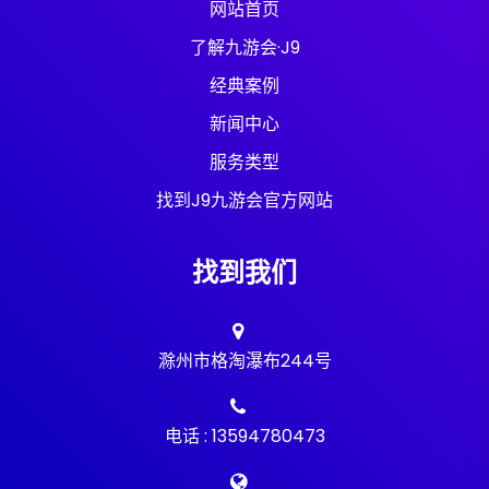
网站首页
了解九游会·J9
经典案例
新闻中心
服务类型
找到J9九游会官方网站
找到我们
滁州市格淘瀑布244号
电话 : 13594780473