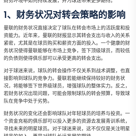
财务环境中如何持续发展，并为球迷带来更多期待。
1、财务状况对转会策略的影响
曼联的财务状况直接决定了球队在转会市场上的活跃度和投
资能力。近年来，曼联的财报显示其转会支出与收入的关系
紧密，尤其是在球员购买和薪资方面的投入。一个健康的财
务状况使得曼联能够在市场上竞争，签下顶级球员，而较低
的负债则使得俱乐部可以承受更高的转会支出。
对于球迷来说，球队的转会操作不仅关系到战术调整，也直
接影响到球队的竞争力。曼联若能继续保持较好的财务状
况，将能够签下世界级球员，增强球队的整体实力。反之，
若财务状况出现问题，可能会限制球队的转会预算，导致球
队在竞争中处于劣势。
财务状况的变化还会影响球队对年轻球员的培养与投资。一
个资金充裕的俱乐部可以投入更多的资源去发展青训系统，
寻找未来的明星球员。对于球迷来说，这不仅仅是关注明星