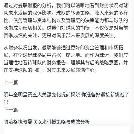
通过对曼联财报的分析，我们可以清晰地看到财务状况对球
队未来发展的深远影响。球队的转会策略、收入来源的多样
性、债务管理与资本结构以及管理层的决策能力都与球队的
长期成功密切相关。球迷们对球队的期待，不仅仅是对当前
赛季成绩的关注，更是对俱乐部未来发展的深度关注。
从财务状况出发，曼联能够通过更好的资金管理和市场拓
展，在全球足球格局中占据一席之地。而作为球迷，我们应
当理性地看待球队的财务报告，理解其背后的战略意图，并
在支持球队的同时，对其未来发展充满信心。
上一篇
明年全明星赛五大关键变化提前揭晓 你准备好迎接新挑战了
吗
下一篇
滕哈格执教曼联以来引援策略与成效分析