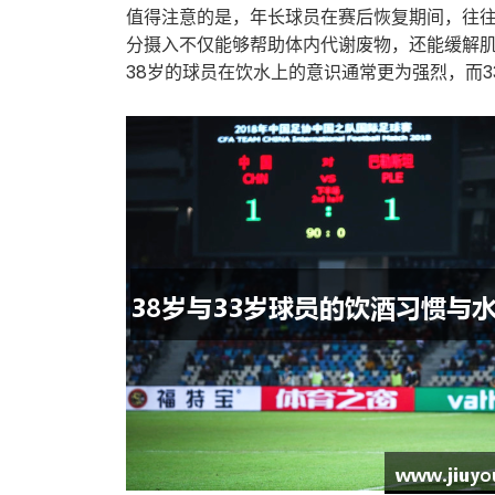
值得注意的是，年长球员在赛后恢复期间，往
分摄入不仅能够帮助体内代谢废物，还能缓解
38岁的球员在饮水上的意识通常更为强烈，而