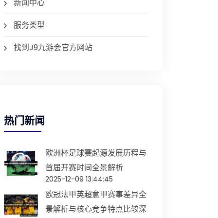
新闻中心
服务类型
找到J9九游会官方网站
热门新闻
欧洲杯足球赛起源发展历程与
首届开赛时间全景解析
2025-12-09 13:44:45
欧冠法甲英超意甲赛事差异全
景解析与核心竞争特点比较深