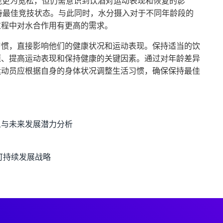
能更为宽松，但仍需意识到饮酒对运动表现和恢复的影
持最佳竞技状态。与此同时，水分摄入对于不同年龄段的
过程中对水合作用有更高的需求。
习惯，直接影响他们的健康状况和运动表现。保持适当的饮
涯、提高运动表现和保持健康的关键因素。通过对年龄差异
运动员应根据自身的身体状况调整生活习惯，确保保持最佳
义与未来发展潜力分析
可持续发展战略