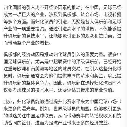
归化国脚的引入离不开经济因素的推动。在中国，足球已经
成为一项巨大的产业，涉及到俱乐部、转会市场、电视转播
等多个方面。而归化球员的引进，无疑是各大俱乐部和足球
产业的一项重要投资。通过引进高水平的球员，不仅能够提
升俱乐部的竞技水平，还能够吸引更多的观众和赞助商，进
而带动整个产业的增长。
俱乐部的经济动因是推动归化球员引入的重要力量。很多中
国足球俱乐部，尤其是中超联赛中的顶级俱乐部，已经开始
注重与欧洲和南美洲等地区的球员交易。在引入这些归化球
员时，俱乐部通常会为他们提供丰厚的薪水和奖金，以此提
升俱乐部的整体竞争力。因此，俱乐部在选择归化球员时不
仅要考虑球员的技术水平，还要评估其带来的商业价值。
此外，归化球员能够通过提升比赛水平来为中国足球市场带
来更多的曝光率。例如，世界级球员的加盟，能够吸引更多
的球迷关注中国足球联赛，从而带动赛事的转播权收入和赞
助合同的签订，进而为足球产业带来更多的经济效益。