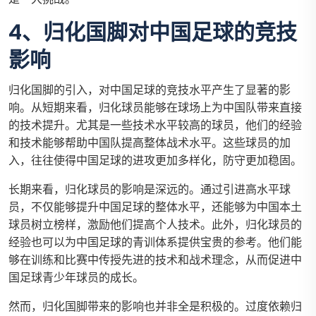
4、归化国脚对中国足球的竞技
影响
归化国脚的引入，对中国足球的竞技水平产生了显著的影
响。从短期来看，归化球员能够在球场上为中国队带来直接
的技术提升。尤其是一些技术水平较高的球员，他们的经验
和技术能够帮助中国队提高整体战术水平。这些球员的加
入，往往使得中国足球的进攻更加多样化，防守更加稳固。
长期来看，归化球员的影响是深远的。通过引进高水平球
员，不仅能够提升中国足球的整体水平，还能够为中国本土
球员树立榜样，激励他们提高个人技术。此外，归化球员的
经验也可以为中国足球的青训体系提供宝贵的参考。他们能
够在训练和比赛中传授先进的技术和战术理念，从而促进中
国足球青少年球员的成长。
然而，归化国脚带来的影响也并非全是积极的。过度依赖归