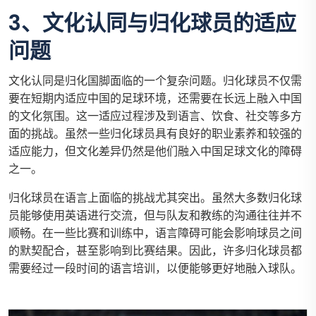
3、文化认同与归化球员的适应
问题
文化认同是归化国脚面临的一个复杂问题。归化球员不仅需
要在短期内适应中国的足球环境，还需要在长远上融入中国
的文化氛围。这一适应过程涉及到语言、饮食、社交等多方
面的挑战。虽然一些归化球员具有良好的职业素养和较强的
适应能力，但文化差异仍然是他们融入中国足球文化的障碍
之一。
归化球员在语言上面临的挑战尤其突出。虽然大多数归化球
员能够使用英语进行交流，但与队友和教练的沟通往往并不
顺畅。在一些比赛和训练中，语言障碍可能会影响球员之间
的默契配合，甚至影响到比赛结果。因此，许多归化球员都
需要经过一段时间的语言培训，以便能够更好地融入球队。