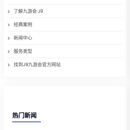
了解九游会·J9
经典案例
新闻中心
服务类型
找到J9九游会官方网站
热门新闻