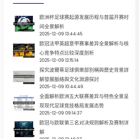
欧洲杯足球赛起源发展历程与首届开赛时
间全景解析
2025-12-09 13:44:45
欧冠法甲英超意甲赛事差异全景解析与核
心竞争特点比较深度剖析
2025-12-09 12:15:14
探究波爾蒂足球俱樂部別稱與歷史背景詳
解發展脈絡與文化淵源探討
2025-12-09 10:44:49
全面解析欧洲五大联赛差异与特色全景呈
现现代足球竞技格局发展态势
2025-12-09 09:14:37
欧冠与欧联第三名对决规则解析及赛制详
解