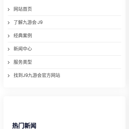
网站首页
了解九游会·J9
经典案例
新闻中心
服务类型
找到J9九游会官方网站
热门新闻