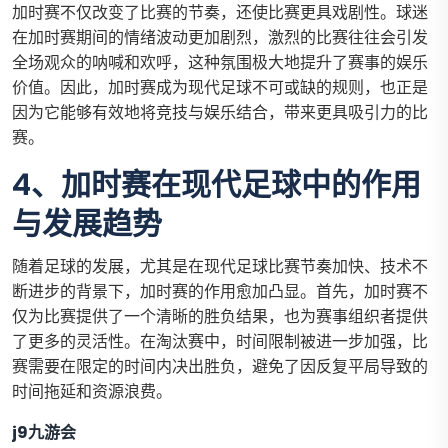
加时赛不仅改变了比赛的节奏，还使比赛更具戏剧性。球迷
在加时赛期间的情绪波动更加剧烈，激烈的比赛往往会引发
全场观众的呐喊和欢呼，这种氛围极大地提升了赛事的娱乐
价值。因此，加时赛成为现代足球不可或缺的规则，也正是
因为它能够有效地将竞技与娱乐结合，带来更具吸引力的比
赛。
4、加时赛在现代足球中的作用
与发展趋势
随着足球的发展，尤其是在现代足球比赛节奏加快、技术不
断进步的背景下，加时赛的作用愈加凸显。首先，加时赛不
仅为比赛提供了一个清晰的胜负结果，也为赛事组织者提供
了更多的灵活性。在淘汰赛中，时间限制被进一步加强，比
赛需要在限定的时间内决出胜负，避免了因反复平局导致的
时间拖延和资源浪费。
j9九游会