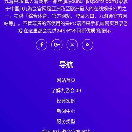
九游会J9·真人游戏第一品牌(jiuyouhui-j9sports.com)隶属
于中国j9九游会官网是亚洲乃至欧洲最大的在线娱乐公司之
一，提供「综合体育、官方网站、登录入口、九游会官方网
站等」。不管尊贵的您使用的是PC端还是手机端网页登录游
戏,在这里都会提供24小时不间断优质的服务。
导航
网站首页
了解九游会·J9
经典案例
新闻中心
服务类型
找到J9九游会官方网站