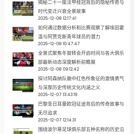
揭秘二十一座法甲桂冠背后的隐秘传奇与
时代变迁兴衰全景故事
2025-12-08 12:17:41
如何通过数据分析和比赛观察了解埃因霍
温与阿贾克斯青年球员的潜力
2025-12-08 10:47:47
全景式聚焦冬窗转会开启时间与各大俱乐
部最新动态深度解析前瞻展
2025-12-08 09:12:42
探讨阿森纳队徽中红色所象征的激情勇气
与深厚历史传统文化内涵之义
2025-12-07 13:43:19
巴黎圣日耳曼欧冠征途背后的传奇故事与
无尽追求
2025-12-07 12:14:31
围绕波尔蒂足球俱乐部五种名称的历史沿