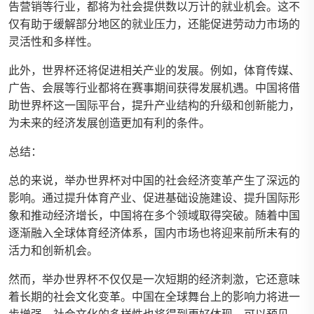
告营销等行业，都将为社会提供数以万计的就业机会。这不
仅有助于缓解部分地区的就业压力，还能促进劳动力市场的
灵活性和多样性。
此外，世界杯还将促进相关产业的发展。例如，体育传媒、
广告、会展等行业都将在赛事期间获得发展机遇。中国将借
助世界杯这一国际平台，提升产业结构的升级和创新能力，
为未来的经济发展创造更加有利的条件。
总结：
总的来说，举办世界杯对中国的社会经济变革产生了深远的
影响。通过提升体育产业、促进基础设施建设、提升国际形
象和推动经济增长，中国将在多个领域取得突破。随着中国
逐渐融入全球体育经济体系，国内市场也将迎来前所未有的
活力和创新机会。
然而，举办世界杯不仅仅是一次短期的经济刺激，它还意味
着长期的社会文化变革。中国在全球舞台上的影响力将进一