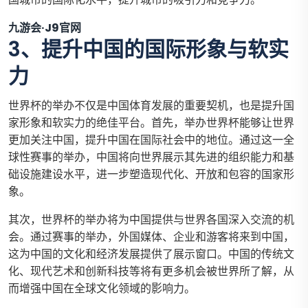
九游会·J9官网
3、提升中国的国际形象与软实
力
世界杯的举办不仅是中国体育发展的重要契机，也是提升国
家形象和软实力的绝佳平台。首先，举办世界杯能够让世界
更加关注中国，提升中国在国际社会中的地位。通过这一全
球性赛事的举办，中国将向世界展示其先进的组织能力和基
础设施建设水平，进一步塑造现代化、开放和包容的国家形
象。
其次，世界杯的举办将为中国提供与世界各国深入交流的机
会。通过赛事的举办，外国媒体、企业和游客将来到中国，
这为中国的文化和经济发展提供了展示窗口。中国的传统文
化、现代艺术和创新科技等将有更多机会被世界所了解，从
而增强中国在全球文化领域的影响力。