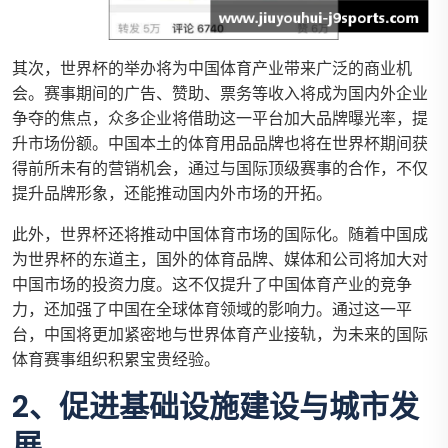
其次，世界杯的举办将为中国体育产业带来广泛的商业机
会。赛事期间的广告、赞助、票务等收入将成为国内外企业
争夺的焦点，众多企业将借助这一平台加大品牌曝光率，提
升市场份额。中国本土的体育用品品牌也将在世界杯期间获
得前所未有的营销机会，通过与国际顶级赛事的合作，不仅
提升品牌形象，还能推动国内外市场的开拓。
此外，世界杯还将推动中国体育市场的国际化。随着中国成
为世界杯的东道主，国外的体育品牌、媒体和公司将加大对
中国市场的投资力度。这不仅提升了中国体育产业的竞争
力，还加强了中国在全球体育领域的影响力。通过这一平
台，中国将更加紧密地与世界体育产业接轨，为未来的国际
体育赛事组织积累宝贵经验。
2、促进基础设施建设与城市发
展