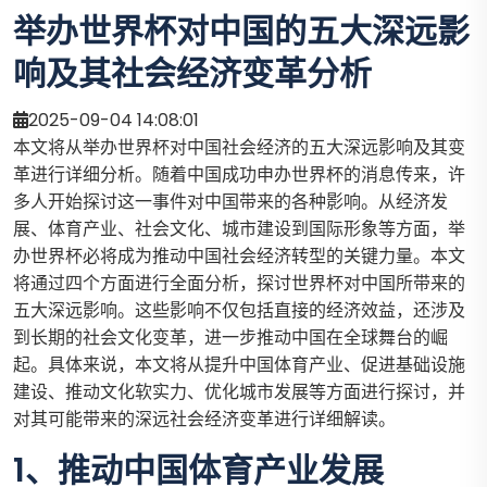
举办世界杯对中国的五大深远影
响及其社会经济变革分析
2025-09-04 14:08:01
本文将从举办世界杯对中国社会经济的五大深远影响及其变
革进行详细分析。随着中国成功申办世界杯的消息传来，许
多人开始探讨这一事件对中国带来的各种影响。从经济发
展、体育产业、社会文化、城市建设到国际形象等方面，举
办世界杯必将成为推动中国社会经济转型的关键力量。本文
将通过四个方面进行全面分析，探讨世界杯对中国所带来的
五大深远影响。这些影响不仅包括直接的经济效益，还涉及
到长期的社会文化变革，进一步推动中国在全球舞台的崛
起。具体来说，本文将从提升中国体育产业、促进基础设施
建设、推动文化软实力、优化城市发展等方面进行探讨，并
对其可能带来的深远社会经济变革进行详细解读。
1、推动中国体育产业发展