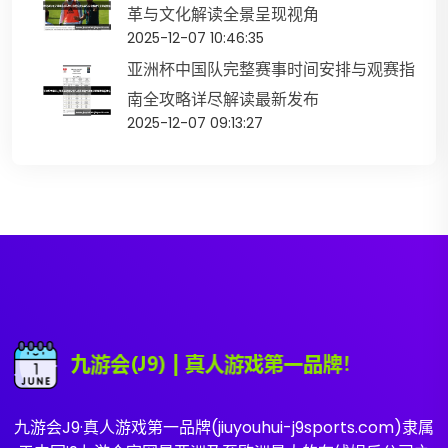
革与文化解读全景呈现视角
2025-12-07 10:46:35
亚洲杯中国队完整赛事时间安排与观赛指
南全攻略详尽解读最新发布
2025-12-07 09:13:27
九游会J9·真人游戏第一品牌(jiuyouhui-j9sports.com)隶属