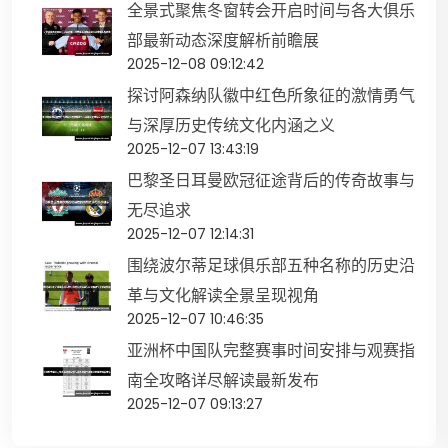
全景式聚焦冬窗转会开启时间与各大俱乐
部最新动态深度解析前瞻展
2025-12-08 09:12:42
探讨阿森纳队徽中红色所象征的激情勇气
与深厚历史传统文化内涵之义
2025-12-07 13:43:19
巴黎圣日耳曼欧冠征途背后的传奇故事与
无尽追求
2025-12-07 12:14:31
围绕波尔蒂足球俱乐部五种名称的历史沿
革与文化解读全景呈现视角
2025-12-07 10:46:35
亚洲杯中国队完整赛事时间安排与观赛指
南全攻略详尽解读最新发布
2025-12-07 09:13:27