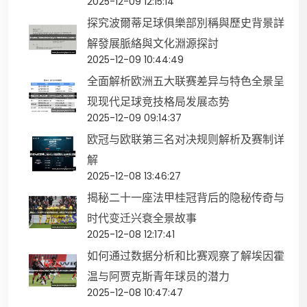
2025-12-09 12:15:14
探究波爾蒂足球俱樂部別稱與歷史背景詳
解發展脈絡與文化淵源探討
2025-12-09 10:44:49
全面解析欧洲五大联赛差异与特色全景呈
现现代足球竞技格局发展态势
2025-12-09 09:14:37
欧冠与欧联第三名对决规则解析及赛制详
解
2025-12-08 13:46:27
揭秘二十一座法甲桂冠背后的隐秘传奇与
时代变迁兴衰全景故事
2025-12-08 12:17:41
如何通过数据分析和比赛观察了解埃因霍
温与阿贾克斯青年球员的潜力
2025-12-08 10:47:47