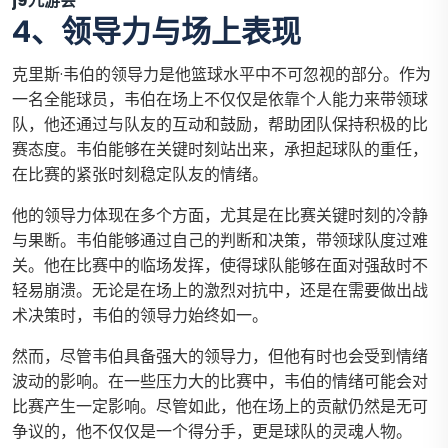
j9九游会
4、领导力与场上表现
克里斯·韦伯的领导力是他篮球水平中不可忽视的部分。作为
一名全能球员，韦伯在场上不仅仅是依靠个人能力来带领球
队，他还通过与队友的互动和鼓励，帮助团队保持积极的比
赛态度。韦伯能够在关键时刻站出来，承担起球队的重任，
在比赛的紧张时刻稳定队友的情绪。
他的领导力体现在多个方面，尤其是在比赛关键时刻的冷静
与果断。韦伯能够通过自己的判断和决策，带领球队度过难
关。他在比赛中的临场发挥，使得球队能够在面对强敌时不
轻易崩溃。无论是在场上的激烈对抗中，还是在需要做出战
术决策时，韦伯的领导力始终如一。
然而，尽管韦伯具备强大的领导力，但他有时也会受到情绪
波动的影响。在一些压力大的比赛中，韦伯的情绪可能会对
比赛产生一定影响。尽管如此，他在场上的贡献仍然是无可
争议的，他不仅仅是一个得分手，更是球队的灵魂人物。