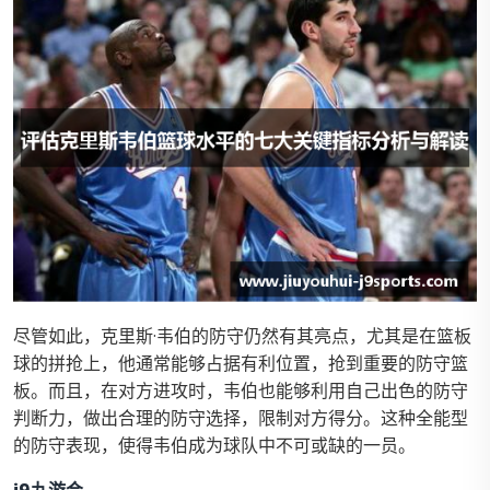
尽管如此，克里斯·韦伯的防守仍然有其亮点，尤其是在篮板
球的拼抢上，他通常能够占据有利位置，抢到重要的防守篮
板。而且，在对方进攻时，韦伯也能够利用自己出色的防守
判断力，做出合理的防守选择，限制对方得分。这种全能型
的防守表现，使得韦伯成为球队中不可或缺的一员。