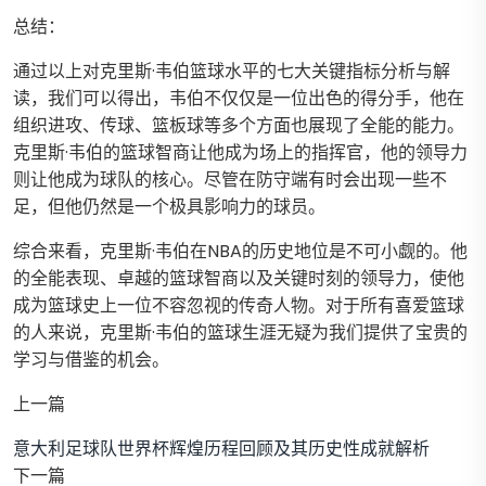
总结：
通过以上对克里斯·韦伯篮球水平的七大关键指标分析与解
读，我们可以得出，韦伯不仅仅是一位出色的得分手，他在
组织进攻、传球、篮板球等多个方面也展现了全能的能力。
克里斯·韦伯的篮球智商让他成为场上的指挥官，他的领导力
则让他成为球队的核心。尽管在防守端有时会出现一些不
足，但他仍然是一个极具影响力的球员。
综合来看，克里斯·韦伯在NBA的历史地位是不可小觑的。他
的全能表现、卓越的篮球智商以及关键时刻的领导力，使他
成为篮球史上一位不容忽视的传奇人物。对于所有喜爱篮球
的人来说，克里斯·韦伯的篮球生涯无疑为我们提供了宝贵的
学习与借鉴的机会。
上一篇
意大利足球队世界杯辉煌历程回顾及其历史性成就解析
下一篇