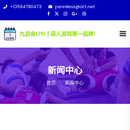
+13594780473
penniless@att.net
新闻中心
首页
新闻中心