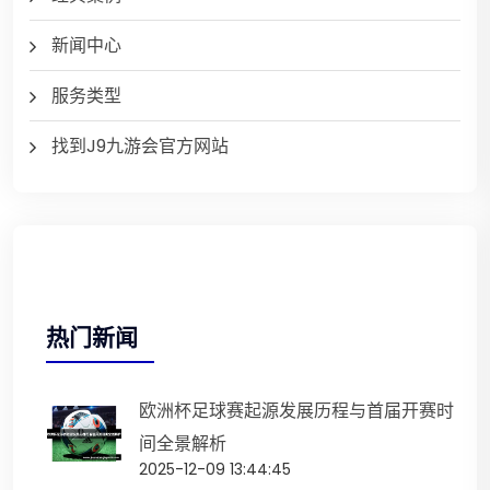
新闻中心
服务类型
找到J9九游会官方网站
热门新闻
欧洲杯足球赛起源发展历程与首届开赛时
间全景解析
2025-12-09 13:44:45