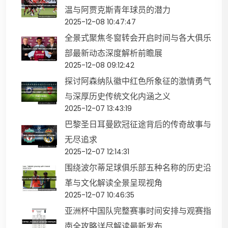
温与阿贾克斯青年球员的潜力
2025-12-08 10:47:47
全景式聚焦冬窗转会开启时间与各大俱乐
部最新动态深度解析前瞻展
2025-12-08 09:12:42
探讨阿森纳队徽中红色所象征的激情勇气
与深厚历史传统文化内涵之义
2025-12-07 13:43:19
巴黎圣日耳曼欧冠征途背后的传奇故事与
无尽追求
2025-12-07 12:14:31
围绕波尔蒂足球俱乐部五种名称的历史沿
革与文化解读全景呈现视角
2025-12-07 10:46:35
亚洲杯中国队完整赛事时间安排与观赛指
南全攻略详尽解读最新发布