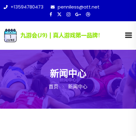
+13594780473
penniless@att.net
新闻中心
首页
新闻中心