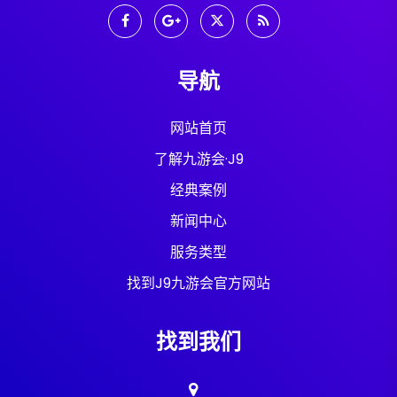
导航
网站首页
了解九游会·J9
经典案例
新闻中心
服务类型
找到J9九游会官方网站
找到我们