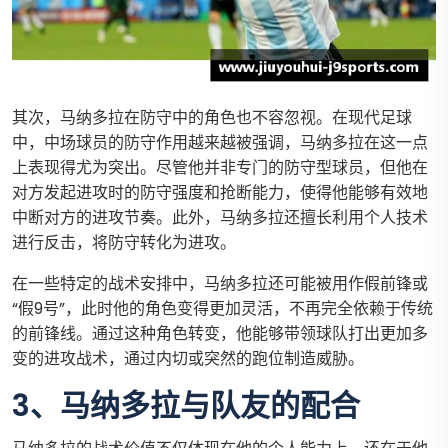
其次，马纳多拉在防守中的角色也不容忽视。在现代足球
中，中场球员的防守作用越来越被强调，马纳多拉在这一点
上表现得尤为突出。尽管他并非专门的防守型球员，但他在
对方发起进攻时的防守强度和抢断能力，使得他能够有效地
中断对方的进攻节奏。此外，马纳多拉还擅长利用个人技术
进行反击，将防守转化为进攻。
在一些特定的战术安排中，马纳多拉还可能被用作假前锋或
“假9号”，此时他的角色变得更加灵活，不再完全依赖于传统
的前锋线。通过这种角色转变，他能够带领球队打出更加多
变的进攻战术，通过内切或突然的跑位制造威胁。
3、马纳多拉与队友的配合