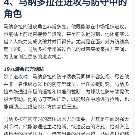
4、马纳多拉在进攻与防守中的
角色
马纳多拉的进攻角色非常多变。他既能够在中场组织进攻，
也能插上前场直接参与进攻，甚至在关键时刻，他还能够凭
借个人能力完成突破并射门得分。尤其是在面对对方防线高
度压迫时，马纳多拉常常通过自己的盘带突破来拉开空间，
为队友创造更多的进攻机会。
J9九游会官方网站
除了进攻端，马纳多拉的防守端表现同样不容忽视。尽管他
并非一名传统意义上的防守型球员，但在关键时刻，马纳多
拉总能通过积极的逼抢和精准的截断，为球队在防守端提供
极大帮助。他的防守范围广泛，既能够在中场进行抢断，也
能帮助后卫线应对对方的高位压迫。
马纳多拉在防守时的高压战术尤为重要，尤其是在面对强大
对手时，他能够通过主动抢断、快速反击的方式，给对方造
成巨大的战术压力。凭借其出色的战术意识，马纳多拉能够