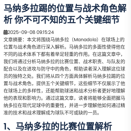
马纳多拉踢的位置与战术角色解
析 你不可不知的五个关键细节
2025-09-08 09:15:24
文章摘要：本文将围绕马纳多拉（Manadola）在球场上的
位置与战术角色进行深入解析。马纳多拉的多面性使得他在
不同的战术体系下都有着举足轻重的作用。在这篇文章中，
我们将通过分析马纳多拉的比赛位置、战术职责、与队友的
配合以及在进攻与防守中的角色，帮助读者深入理解这位球
员的独特之处。我们将从四个方面具体解析马纳多拉踢的位
置与战术角色，提供五个关键细节，这些细节不仅展示了他
在球场上的多样性，还能帮助球迷和战术分析者更好地理解
他的表现和影响力。通过这篇文章，读者将能够全面把握马
纳多拉在现代足球中的重要性，并进一步理解他如何通过精
准的技术和战术理解成为球队不可或缺的一员。
1、马纳多拉的比赛位置解析