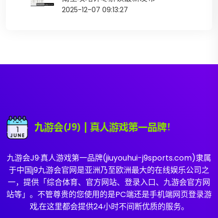
2025-12-07 09:13:27
九游会J9·真人游戏第一品牌(jiuyouhui-j9sports.com)隶属
于中国j9九游会官网是亚洲乃至欧洲最大的在线娱乐公司之
一，提供「综合体育、官方网站、登录入口、九游会官方网
站等」。不管尊贵的您使用的是PC端还是手机端网页登录游
戏,在这里都会提供24小时不间断优质的服务。