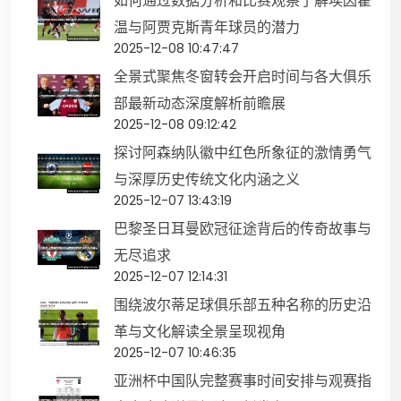
如何通过数据分析和比赛观察了解埃因霍
温与阿贾克斯青年球员的潜力
2025-12-08 10:47:47
全景式聚焦冬窗转会开启时间与各大俱乐
部最新动态深度解析前瞻展
2025-12-08 09:12:42
探讨阿森纳队徽中红色所象征的激情勇气
与深厚历史传统文化内涵之义
2025-12-07 13:43:19
巴黎圣日耳曼欧冠征途背后的传奇故事与
无尽追求
2025-12-07 12:14:31
围绕波尔蒂足球俱乐部五种名称的历史沿
革与文化解读全景呈现视角
2025-12-07 10:46:35
亚洲杯中国队完整赛事时间安排与观赛指