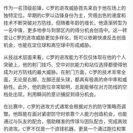
作为一名顶级前锋，C罗的进攻威胁首先来自于他在场上的
独特定位。早期的C罗以边锋身份为主，凭借出色的速度和
技术不断突破对方防线，但随着年龄的增长，他逐渐转型为
一名中锋，更多地参与到禁区内的得分机会创造中。这一转
变让C罗的进攻威胁更加多样化，既可以依赖快速反击创造
机会，也能在定位球和高空球中形成威胁。
从技战术层面来看，C罗的进攻能力不仅仅体现在他的个人
突破上，他的射门技巧、空中对抗能力和站位选择都使得他
成为对方防线的最大威胁。在射门方面，C罗的技术非常全
面，无论是右脚、左脚还是头球，都具有极高的命中率和威
胁性。此外，他的跑位非常聪明，总是能够在对方防线的空
档处出现，利用瞬间的意识捕捉到得分机会。
在比赛中，C罗的进攻方式通常会根据对方的防守策略而调
整。他既能在面对紧密防守时依靠个人能力创造机会，也能
通过与队友的配合，借助精准的传球与团队配合，完成高效
的进攻。C罗不仅是一个进球机器，更是一个通过跑位和策