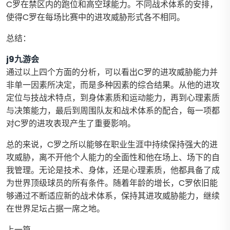
C罗在禁区内的跑位和高空球能力。不同战术体系的安排，
使得C罗在每场比赛中的进攻威胁形式各不相同。
总结：
j9九游会
通过以上四个方面的分析，可以看出C罗的进攻威胁能力并
非单一因素所决定，而是多种因素的综合结果。从他的进攻
定位与技战术特点，到身体素质和运动能力，再到心理素质
与决策能力，最后到周围队友和战术体系的配合，每一项都
对C罗的进攻表现产生了重要影响。
总的来说，C罗之所以能够在职业生涯中持续保持强大的进
攻威胁，离不开他个人能力的全面性和他在场上、场下的自
我管理。无论是技术、身体，还是心理素质，他都具备了成
为世界顶级球员的所有条件。随着年龄的增长，C罗依旧能
够通过不断适应新的战术体系，保持其进攻威胁能力，继续
在世界足坛占据一席之地。
上一篇