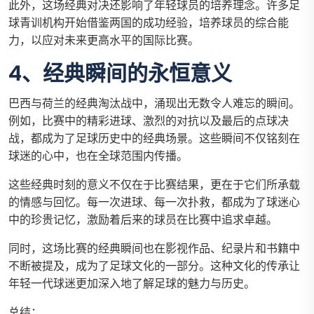
此外，这场经典对决还影响了年轻球员的培养理念。许多足
球青训机构开始借鉴两国的成功经验，培养球员的综合能
力，以应对未来更高水平的国际比赛。
4、经典瞬间的永恒意义
巴西与荷兰的经典淘汰战中，涌现出无数令人难忘的瞬间。
例如，比赛中的精彩进球、激烈的对抗以及最后的点球决
战，都成为了足球历史中的经典场景。这些瞬间不仅铭刻在
球迷的心中，也在全球范围内传播。
这些经典时刻的意义不仅在于比赛结果，更在于它们所承载
的情感与回忆。每一次进球、每一次扑救，都成为了球迷心
中的珍贵记忆，激励着后来的球员在比赛中追求卓越。
同时，这场比赛的经典瞬间也在影视作品、纪录片和书籍中
不断被提及，成为了足球文化的一部分。这种文化的传承让
年轻一代球迷更加深入地了解足球的魅力与历史。
总结：