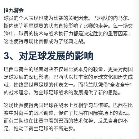
j9九游会
球员的个人表现也成为比赛的关键因素。巴西队的内马尔、
斯内德等明星球员的状态直接影响了比赛的走势。每一场交
锋中，球员的技术与战术执行力都是决定胜负的重要因素，
这也使得每场比赛都成为了经典之战。
3、对足球发展的影响
巴西与荷兰的经典对决不仅是比赛本身的较量，更是对两国
足球发展的深远影响。巴西队以其丰富的足球文化和历史成
就，始终是世界足球的代表之一。而荷兰队凭借“全攻全守”
的战术理念，为全球足球战术的发展提供了新的思路。
这场比赛使得两国足球在战术上互相学习与借鉴。巴西在比
赛中对荷兰的战术调整，促进了其后在国际赛场上的表现。
而荷兰队也在比赛中看到巴西的技术优势，反思自身的不
足，推动了荷兰足球的不断进步。