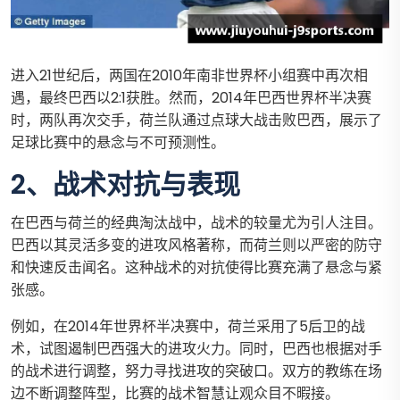
进入21世纪后，两国在2010年南非世界杯小组赛中再次相
遇，最终巴西以2:1获胜。然而，2014年巴西世界杯半决赛
时，两队再次交手，荷兰队通过点球大战击败巴西，展示了
足球比赛中的悬念与不可预测性。
2、战术对抗与表现
在巴西与荷兰的经典淘汰战中，战术的较量尤为引人注目。
巴西以其灵活多变的进攻风格著称，而荷兰则以严密的防守
和快速反击闻名。这种战术的对抗使得比赛充满了悬念与紧
张感。
例如，在2014年世界杯半决赛中，荷兰采用了5后卫的战
术，试图遏制巴西强大的进攻火力。同时，巴西也根据对手
的战术进行调整，努力寻找进攻的突破口。双方的教练在场
边不断调整阵型，比赛的战术智慧让观众目不暇接。