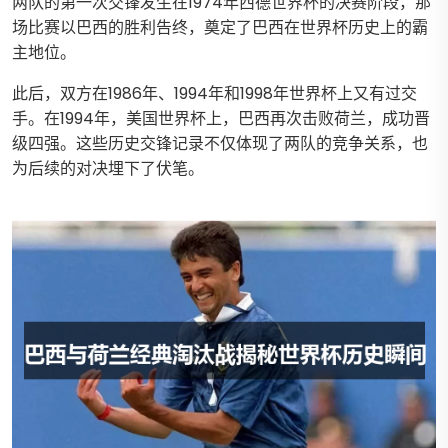
两队的第一次交锋发生在1974年西德世界杯的决赛阶段，那
场比赛以巴西的胜利告终，奠定了巴西在世界杯历史上的霸
主地位。
此后，双方在1986年、1994年和1998年世界杯上又有过交
手。在1994年，美国世界杯上，巴西再次击败荷兰，成功晋
级四强。这些历史交锋记录不仅体现了两队的竞争关系，也
为后续的对决埋下了伏笔。