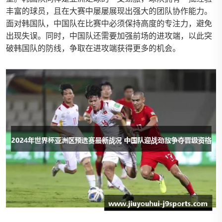
丰富的球员，且在大赛中屡屡展现出强大的团队协作能力。
面对韩国队，中国队在比赛中必须保持高度的专注力，避免
出现失误。同时，中国队还需要加强前场的进攻端，以此突
破韩国队的防线，争取在进攻端获得更多的机会。