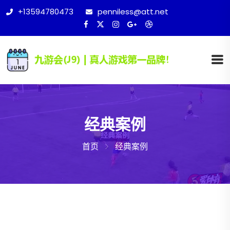
+13594780473
penniless@att.net
经典案例
首页
经典案例