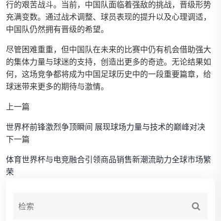
行的艰苦战斗。当前，中国队面临着强敌的挑战，晋级形势
充满变数。通过战术调整、球员表现的提升以及心理调适，
中国队仍然拥有晋级的希望。
尽管困难重重，但中国队在未来的比赛中仍有机会借助强大
的集体力量与球迷的支持，创造出更多的奇迹。无论结果如
何，这场竞争都将成为中国足球历史中的一段重要篇章，给
球迷带来更多的期待与激情。
上一篇
世界杯前锋激烈争顶瞬间 展现球场力量与技术的巅峰对决
下一篇
体育世界杯与电竞融合引领商品销售新潮流助力全球市场繁
荣