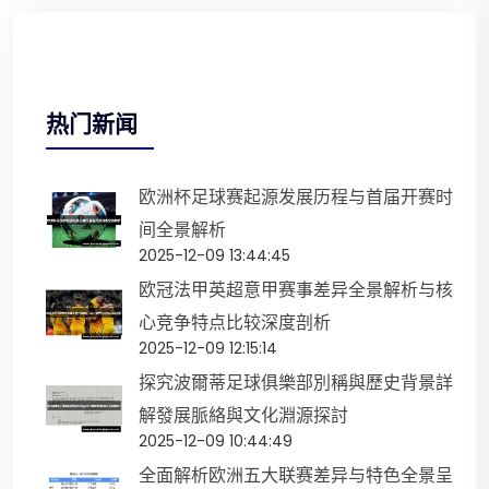
热门新闻
欧洲杯足球赛起源发展历程与首届开赛时
间全景解析
2025-12-09 13:44:45
欧冠法甲英超意甲赛事差异全景解析与核
心竞争特点比较深度剖析
2025-12-09 12:15:14
探究波爾蒂足球俱樂部別稱與歷史背景詳
解發展脈絡與文化淵源探討
2025-12-09 10:44:49
全面解析欧洲五大联赛差异与特色全景呈