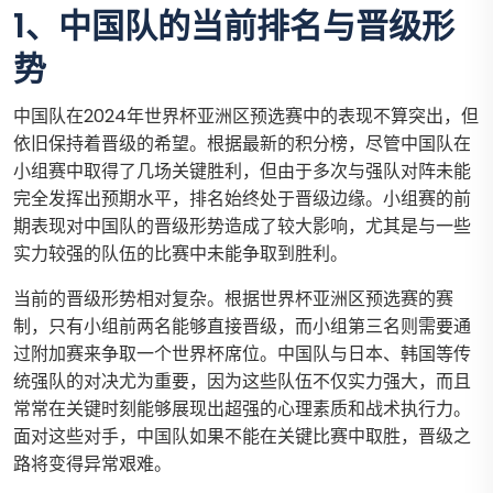
1、中国队的当前排名与晋级形
势
中国队在2024年世界杯亚洲区预选赛中的表现不算突出，但
依旧保持着晋级的希望。根据最新的积分榜，尽管中国队在
小组赛中取得了几场关键胜利，但由于多次与强队对阵未能
完全发挥出预期水平，排名始终处于晋级边缘。小组赛的前
期表现对中国队的晋级形势造成了较大影响，尤其是与一些
实力较强的队伍的比赛中未能争取到胜利。
当前的晋级形势相对复杂。根据世界杯亚洲区预选赛的赛
制，只有小组前两名能够直接晋级，而小组第三名则需要通
过附加赛来争取一个世界杯席位。中国队与日本、韩国等传
统强队的对决尤为重要，因为这些队伍不仅实力强大，而且
常常在关键时刻能够展现出超强的心理素质和战术执行力。
面对这些对手，中国队如果不能在关键比赛中取胜，晋级之
路将变得异常艰难。