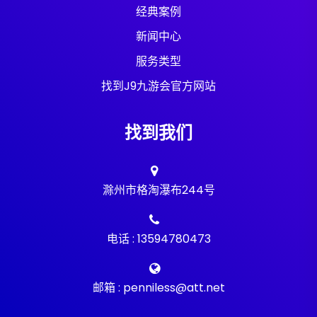
经典案例
新闻中心
服务类型
找到J9九游会官方网站
找到我们
滁州市格淘瀑布244号
电话 : 13594780473
邮箱 : penniless@att.net