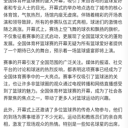
全国体育杯篮球赛的盛大开幕，吸引了来自各地的篮球爱好
者和专业人士的目光。开幕式的举办地点选在了城市的核心
体育馆，气氛热烈，场馆内座无虚席。伴随着精彩的开场表
演和领导致辞，所有的参赛队伍正式亮相，球迷们的激情也
随之高涨。开幕式上，赛场上空飞舞的球衣和飘扬的旗帜，
不仅象征着赛事的正式启动，更展现了全国篮球文化的蓬勃
发展。全国体育杯篮球赛的开幕无疑为所有篮球爱好者提供
了一个期待已久的舞台，预示着一场篮球盛宴即将上演。
赛事的开幕引发了全国范围的广泛关注。媒体的报道、社交
平台的讨论和球迷的热烈反响，都表明这项赛事已经成为了
全国体育赛季中的一大亮点。赛事不仅吸引了篮球迷的关
注，也让许多非篮球圈的观众通过电视转播和网络直播感受
到了篮球的魅力。全国体育杯篮球赛的开幕，成为了社会各
界聚焦的焦点之一，带动了更多人对篮球运动的兴趣。
此外，开幕式上还邀请了多位篮球界的传奇人物参与，他们
的到场为赛事增添了不少光彩。运动员和教练员们的亲自亮
相，激发了现场观众的热情。特别是一些知名球星的出席，