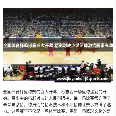
全国体育杯篮球赛的盛大开幕，标志着一场篮球盛宴的开
始。赛事中的精彩对决让人目不暇接，每一场比赛都充满了
悬念与激情，球员们的精湛技术和不屈精神让赛事充满了魅
力。这场赛事不仅是一场体育比赛，更是一场篮球文化的盛