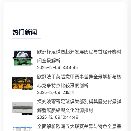
热门新闻
欧洲杯足球赛起源发展历程与首届开赛时
间全景解析
2025-12-09 13:44:45
欧冠法甲英超意甲赛事差异全景解析与核
心竞争特点比较深度剖析
2025-12-09 12:15:14
探究波爾蒂足球俱樂部別稱與歷史背景詳
解發展脈絡與文化淵源探討
2025-12-09 10:44:49
全面解析欧洲五大联赛差异与特色全景呈