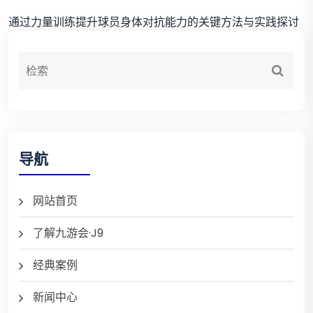
通过力量训练提升球员身体对抗能力的关键方法与实践探讨
导航
网站首页
了解九游会·J9
经典案例
新闻中心