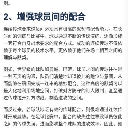
刻。
2、增强球员间的配合
连续传球要求球员间必须具有极高的默契与配合能力。在长
时间的训练与比赛中，球员通过不断的传球演练，逐渐形成
一套符合自身战术要求的配合方式。成功的连续传球不仅依
赖于每个球员的技术水平，更依赖于他们在场上相互之间的
理解与默契。
例如，世界级的球队如曼城、巴萨，球员之间的传球往往是
一种无声的沟通，队员们清楚地知道彼此的跑位与意图，从
而能够在瞬间完成一连串的精妙配合。这种高度的默契可以
最大化地利用场地空间，打破对方防守的盯人限制，甚至通
过传球拉开对方防线，制造进攻的空间。
而反过来，若球队缺乏有效的传球配合，则很难通过连续传
球形成威胁。在足球比赛中，配合的缺失往往导致球员彼此
之间的传球失误，进而影响整个球队的进攻效率。因此，如