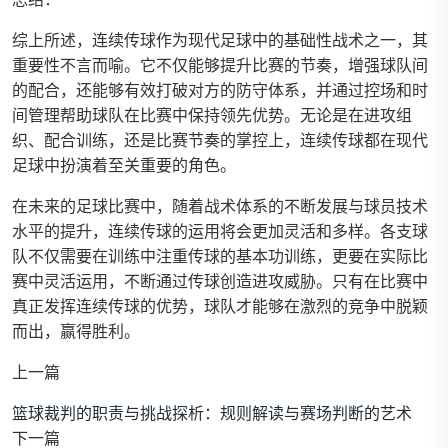
综上所述，连续传球作为现代足球中的基础性战术之一，其
重要性不言而喻。它不仅能够提升比赛的节奏，增强球队间
的配合，还能够有效打破对方的防守体系，并通过控场和时
间管理帮助球队在比赛中保持领先优势。无论是在进攻组
织、配合训练，还是比赛节奏的掌控上，连续传球都在现代
足球中扮演着至关重要的角色。
在未来的足球比赛中，随着战术体系的不断发展与球员技术
水平的提升，连续传球的运用将会更加灵活和多样。各支球
队不仅需要在训练中注重传球的基本功训练，更要在实际比
赛中灵活运用，不断通过传球创造进攻威胁。只有在比赛中
真正发挥连续传球的优势，球队才能够在激烈的竞争中脱颖
而出，赢得胜利。
上一篇
篮球裁判的职责与挑战探析：规则解读与赛场判断的艺术
下一篇