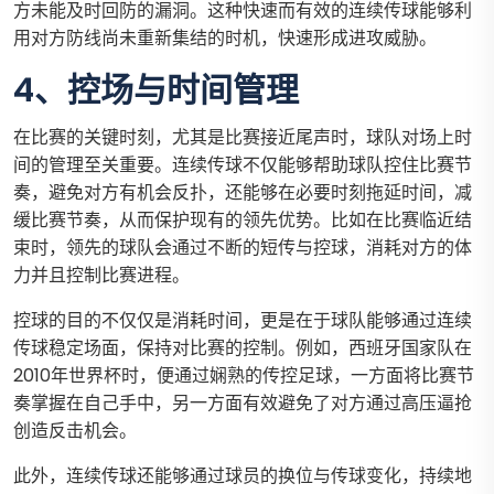
方未能及时回防的漏洞。这种快速而有效的连续传球能够利
用对方防线尚未重新集结的时机，快速形成进攻威胁。
4、控场与时间管理
在比赛的关键时刻，尤其是比赛接近尾声时，球队对场上时
间的管理至关重要。连续传球不仅能够帮助球队控住比赛节
奏，避免对方有机会反扑，还能够在必要时刻拖延时间，减
缓比赛节奏，从而保护现有的领先优势。比如在比赛临近结
束时，领先的球队会通过不断的短传与控球，消耗对方的体
力并且控制比赛进程。
控球的目的不仅仅是消耗时间，更是在于球队能够通过连续
传球稳定场面，保持对比赛的控制。例如，西班牙国家队在
2010年世界杯时，便通过娴熟的传控足球，一方面将比赛节
奏掌握在自己手中，另一方面有效避免了对方通过高压逼抢
创造反击机会。
此外，连续传球还能够通过球员的换位与传球变化，持续地