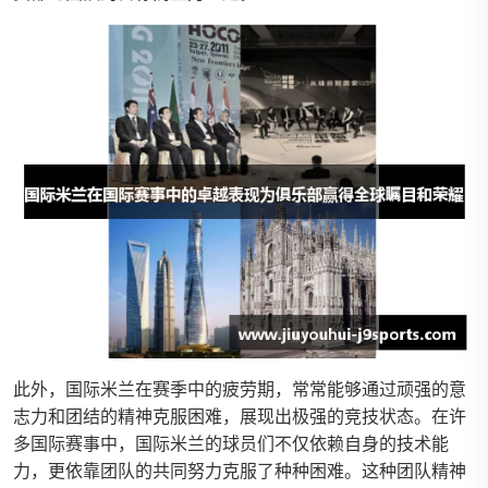
此外，国际米兰在赛季中的疲劳期，常常能够通过顽强的意
志力和团结的精神克服困难，展现出极强的竞技状态。在许
多国际赛事中，国际米兰的球员们不仅依赖自身的技术能
力，更依靠团队的共同努力克服了种种困难。这种团队精神