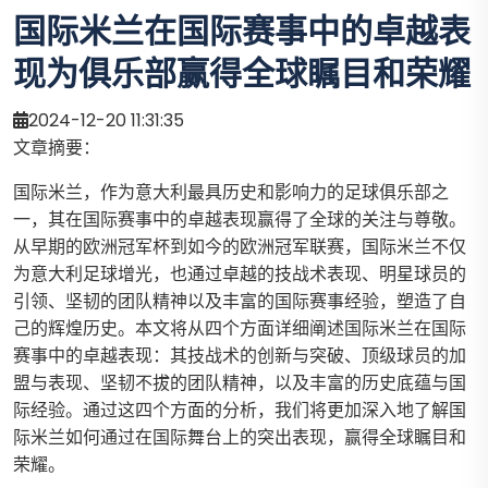
国际米兰在国际赛事中的卓越表
现为俱乐部赢得全球瞩目和荣耀
2024-12-20 11:31:35
文章摘要：
国际米兰，作为意大利最具历史和影响力的足球俱乐部之
一，其在国际赛事中的卓越表现赢得了全球的关注与尊敬。
从早期的欧洲冠军杯到如今的欧洲冠军联赛，国际米兰不仅
为意大利足球增光，也通过卓越的技战术表现、明星球员的
引领、坚韧的团队精神以及丰富的国际赛事经验，塑造了自
己的辉煌历史。本文将从四个方面详细阐述国际米兰在国际
赛事中的卓越表现：其技战术的创新与突破、顶级球员的加
盟与表现、坚韧不拔的团队精神，以及丰富的历史底蕴与国
际经验。通过这四个方面的分析，我们将更加深入地了解国
际米兰如何通过在国际舞台上的突出表现，赢得全球瞩目和
荣耀。