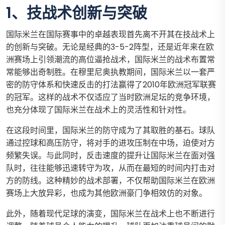
1、技战术创新与突破
国际米兰在国际赛事中的卓越表现首先离不开其在技战术上
的创新与突破。无论是经典的3-5-2阵型，还是近年来在欧
洲赛场上引领潮流的高位逼抢战术，国际米兰的战术布置常
常能够出奇制胜。在穆里尼奥执教期间，国际米兰以一套严
密的防守体系和快速反击的打法赢得了2010年欧洲冠军联赛
的冠军。这样的战术不仅适应了当时欧洲足坛的竞争环境，
也充分体现了国际米兰在战术上的灵活性和针对性。
在这段时间里，国际米兰的防守成为了其取胜的基石。球队
通过控球和高压防守，将对手的进攻压制在中场，迫使对方
频繁失误。与此同时，反击速度的提升让国际米兰在面对强
队时，往往能够迅速转守为攻，从而在最短的时间内打击对
方的防线。这种精妙的战术部署，不仅帮助国际米兰在欧洲
赛场上大放异彩，也成为其他欧洲豪门争相效仿的对象。
此外，随着现代足球的演变，国际米兰在战术上也不断进行