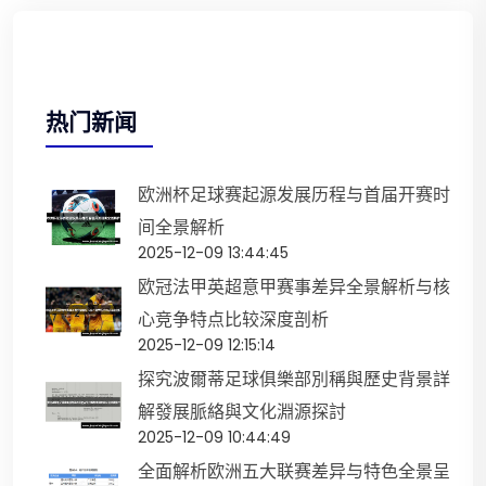
热门新闻
欧洲杯足球赛起源发展历程与首届开赛时
间全景解析
2025-12-09 13:44:45
欧冠法甲英超意甲赛事差异全景解析与核
心竞争特点比较深度剖析
2025-12-09 12:15:14
探究波爾蒂足球俱樂部別稱與歷史背景詳
解發展脈絡與文化淵源探討
2025-12-09 10:44:49
全面解析欧洲五大联赛差异与特色全景呈