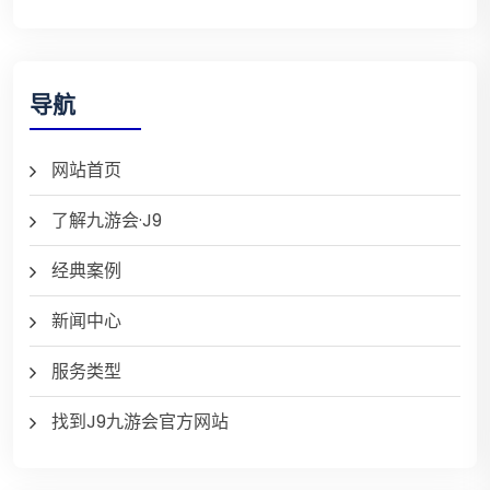
导航
网站首页
了解九游会·J9
经典案例
新闻中心
服务类型
找到J9九游会官方网站