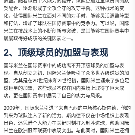
调整。随着球员个人能力的提升，球队更加注重球员间的默
契配合，逐渐形成了全攻全守的攻守平衡。这种战术的变
化，使得国际米兰在面对不同的对手时，能够灵活调整阵型
和打法，增加了球队在国际赛事中的竞争力。可以说，国际
米兰在技战术上的不断创新与突破，是其能够在国际赛事中
屡屡取得好成绩的关键因素之一。
2、顶级球员的加盟与表现
国际米兰在国际赛事中的成功离不开顶级球员的加盟与表
现。自从创立之初，国际米兰便吸引了众多世界级球员的加
盟。尤其是在20世纪末和21世纪初，国际米兰迎来了多位足
球巨星的加盟，这些球员不仅在国内赛场上取得了巨大成
功，更在国际赛事中展现了自己的实力与风采。
2009年，国际米兰引进了来自巴西的中场核心斯内德，他的
到来为球队注入了新的活力。斯内德不仅在中场组织上表现
出色，还凭借个人能力在关键时刻打入制胜进球，帮助国际
米兰在欧洲冠军联赛中表现突出。与此同时，国际米兰还拥