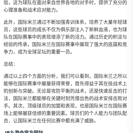
验，这为球队在面对来自世界各地的对手时，提供了充分的
心理准备和战术应对能力。
此外，国际米兰通过不断加强青训体系，培养了大量年轻球
员，这些球员的成长不仅为俱乐部注入了新鲜血液，也为球
队在国际赛事中的表现增添了新的活力。通过历史的积淀与
经验的传承，国际米兰在国际赛事中展现了强大的底蕴和竞
争力，成为全球足坛的重要一员。
总结：
通过以上四个方面的分析，我们可以看到，国际米兰之所以
能够在国际赛事中屡屡获得荣誉，首先得益于其在技战术上
的创新与突破。无论是攻防平衡的战术，还是快速反击的打
法，国际米兰都能够在关键时刻凭借出色的战术安排击败对
手。其次，顶级球员的加盟和表现，也是国际米兰在国际赛
场上能够屡获佳绩的重要因素。球员们的个人能力与团队配
合，让国际米兰在任何比赛中都充满了威胁。
J9九游会官方网站