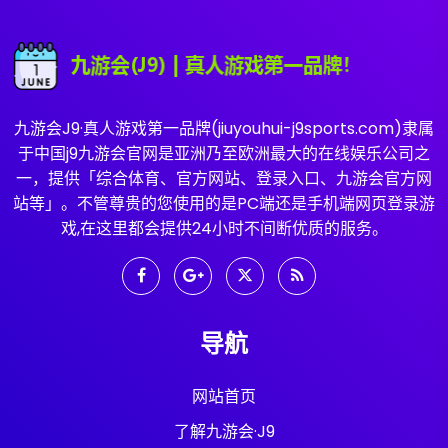
九游会J9·真人游戏第一品牌(jiuyouhui-j9sports.com)隶属
于中国j9九游会官网是亚洲乃至欧洲最大的在线娱乐公司之
一，提供「综合体育、官方网站、登录入口、九游会官方网
站等」。不管尊贵的您使用的是PC端还是手机端网页登录游
戏,在这里都会提供24小时不间断优质的服务。
导航
网站首页
了解九游会·J9