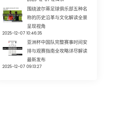
围绕波尔蒂足球俱乐部五种名
称的历史沿革与文化解读全景
呈现视角
2025-12-07 10:46:35
亚洲杯中国队完整赛事时间安
排与观赛指南全攻略详尽解读
最新发布
2025-12-07 09:13:27