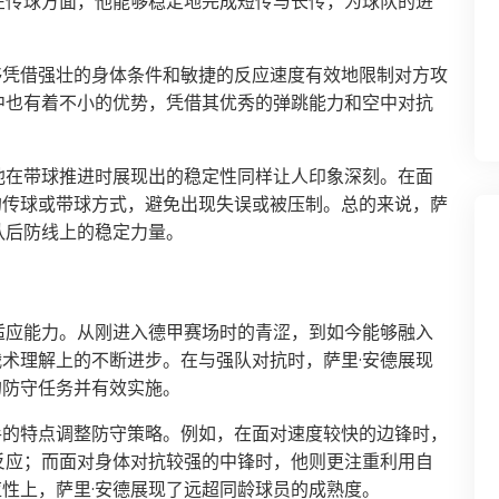
在传球方面，他能够稳定地完成短传与长传，为球队的进
够凭借强壮的身体条件和敏捷的反应速度有效地限制对方攻
中也有着不小的优势，凭借其优秀的弹跳能力和空中对抗
他在带球推进时展现出的稳定性同样让人印象深刻。在面
的传球或带球方式，避免出现失误或被压制。总的来说，萨
队后防线上的稳定力量。
适应能力。从刚进入德甲赛场时的青涩，到如今能够融入
术理解上的不断进步。在与强队对抗时，萨里·安德展现
的防守任务并有效实施。
手的特点调整防守策略。例如，在面对速度较快的边锋时，
反应；而面对身体对抗较强的中锋时，他则更注重利用自
性上，萨里·安德展现了远超同龄球员的成熟度。