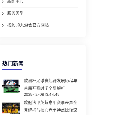
新闻中心
服务类型
找到J9九游会官方网站
热门新闻
欧洲杯足球赛起源发展历程与
首届开赛时间全景解析
2025-12-09 13:44:45
欧冠法甲英超意甲赛事差异全
景解析与核心竞争特点比较深