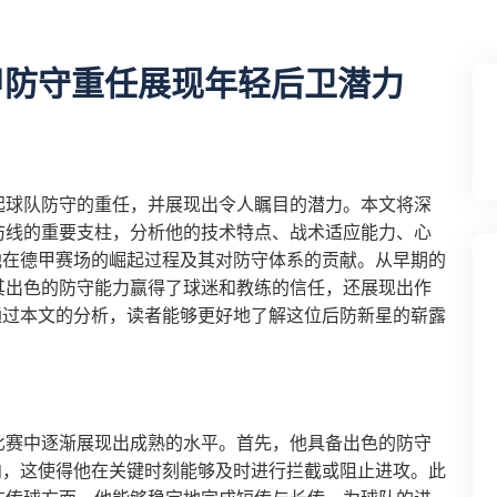
甲防守重任展现年轻后卫潜力
起球队防守的重任，并展现出令人瞩目的潜力。本文将深
防线的重要支柱，分析他的技术特点、战术适应能力、心
他在德甲赛场的崛起过程及其对防守体系的贡献。从早期的
其出色的防守能力赢得了球迷和教练的信任，还展现出作
通过本文的分析，读者能够更好地了解这位后防新星的崭露
比赛中逐渐展现出成熟的水平。首先，他具备出色的防守
向，这使得他在关键时刻能够及时进行拦截或阻止进攻。此