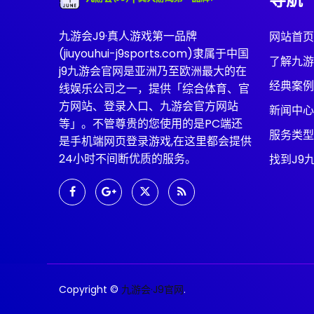
九游会J9·真人游戏第一品牌
网站首页
(jiuyouhui-j9sports.com)隶属于中国
了解九游会
j9九游会官网是亚洲乃至欧洲最大的在
经典案例
线娱乐公司之一，提供「综合体育、官
方网站、登录入口、九游会官方网站
新闻中心
等」。不管尊贵的您使用的是PC端还
服务类型
是手机端网页登录游戏,在这里都会提供
24小时不间断优质的服务。
找到J9
Copyright ©
九游会·J9官网
.