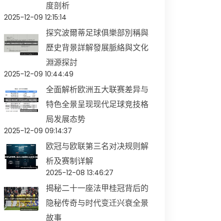
度剖析
2025-12-09 12:15:14
探究波爾蒂足球俱樂部別稱與
歷史背景詳解發展脈絡與文化
淵源探討
2025-12-09 10:44:49
全面解析欧洲五大联赛差异与
特色全景呈现现代足球竞技格
局发展态势
2025-12-09 09:14:37
欧冠与欧联第三名对决规则解
析及赛制详解
2025-12-08 13:46:27
揭秘二十一座法甲桂冠背后的
隐秘传奇与时代变迁兴衰全景
故事