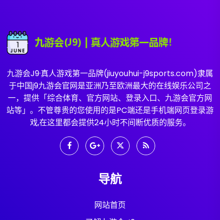
九游会J9·真人游戏第一品牌(jiuyouhui-j9sports.com)隶属
于中国j9九游会官网是亚洲乃至欧洲最大的在线娱乐公司之
一，提供「综合体育、官方网站、登录入口、九游会官方网
站等」。不管尊贵的您使用的是PC端还是手机端网页登录游
戏,在这里都会提供24小时不间断优质的服务。
导航
网站首页