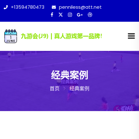
+13594780473
penniless@att.net
经典案例
首页
经典案例