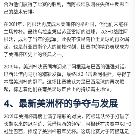
合为他们赢得了比赛的胜利，而阿根廷队则在失落中反思自
己的战术安排。
在2011年，阿根廷再度成为美洲杯的举办国，但他们未能在
主场捧杯。最终乌拉圭凭借苏亚雷斯的进球，以3-0战胜阿
根廷，成为了当年的冠军。此役不仅是乌拉圭足球的再次崛
起，也是苏亚雷斯个人的巅峰时刻，比赛中的精彩表现成为
了美洲杯历史上的经典之一。
2019年，美洲杯决赛同样迎来了阿根廷与巴西的强强对话。
巴西凭借内马尔的精彩发挥，最终以3-1击败阿根廷，夺得了
本届美洲杯的冠军。这场比赛被认为是巴西足球的再次崛
起，标志着他们在南美足球舞台上的持续霸主地位。
4、最新美洲杯的争夺与发展
2021年美洲杯再度上演了精彩的对决，阿根廷队终于打破了
长期以来的冠军荒，凭借梅西的领军，阿根廷在决赛中以1-0
战胜巴西，捧起了美洲杯冠军奖杯。这场比赛对于阿根廷足