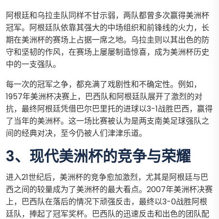
阿根廷和乌拉圭队同样不甘示弱，两队都曾多次赢得美洲杯
冠军。阿根廷队依靠其强大的中场组织和前锋线的火力，长
期在美洲杯的赛场上占据一席之地。乌拉圭则以其出色的防
守和坚韧的作风，在赛场上屡屡制造惊喜，成为美洲杯历史
中的一支强队。
每一次的冠军之争，都充满了戏剧性和不确定性。例如，
1957年美洲杯决赛上，巴西队和阿根廷队展开了激烈的对
抗，最终阿根廷凭借巴尔巴里托的进球以3-1战胜巴西，赢得
了当年的美洲杯。这一场比赛被认为是两支南美足球强队之
间的经典对决，至今仍被人们津津乐道。
3、现代美洲杯的竞争与荣耀
进入21世纪后，美洲杯的竞争愈加激烈，尤其是阿根廷与巴
西之间的较量成为了美洲杯的最大看点。2007年美洲杯决赛
上，巴西队在落后的情况下顽强反击，最终以3-0战胜阿根
廷队，捧起了冠军奖杯。巴西队的迅速反击和出色的团队配