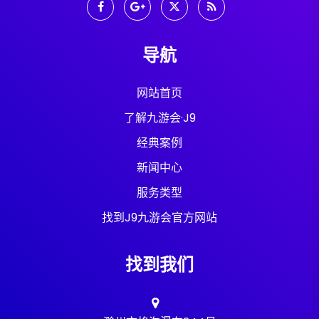
导航
网站首页
了解九游会·J9
经典案例
新闻中心
服务类型
找到J9九游会官方网站
找到我们