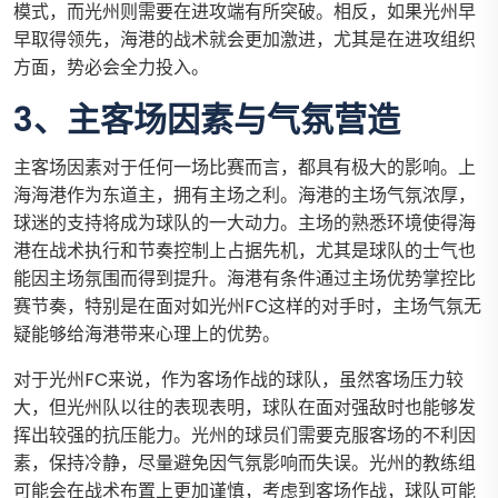
模式，而光州则需要在进攻端有所突破。相反，如果光州早
早取得领先，海港的战术就会更加激进，尤其是在进攻组织
方面，势必会全力投入。
3、主客场因素与气氛营造
主客场因素对于任何一场比赛而言，都具有极大的影响。上
海海港作为东道主，拥有主场之利。海港的主场气氛浓厚，
球迷的支持将成为球队的一大动力。主场的熟悉环境使得海
港在战术执行和节奏控制上占据先机，尤其是球队的士气也
能因主场氛围而得到提升。海港有条件通过主场优势掌控比
赛节奏，特别是在面对如光州FC这样的对手时，主场气氛无
疑能够给海港带来心理上的优势。
对于光州FC来说，作为客场作战的球队，虽然客场压力较
大，但光州队以往的表现表明，球队在面对强敌时也能够发
挥出较强的抗压能力。光州的球员们需要克服客场的不利因
素，保持冷静，尽量避免因气氛影响而失误。光州的教练组
可能会在战术布置上更加谨慎，考虑到客场作战，球队可能