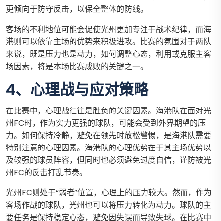
更倾向于防守反击，以保全整体的防线。
客场的不利地位可能会促使光州更加专注于战术纪律，而海
港则可以依靠主场的优势来积极进攻。比赛的氛围对于两队
来说，既是压力也是动力，如何调整心态，利用或克服主客
场因素，将是本场比赛成败的关键之一。
4、心理战与应对策略
在比赛中，心理战往往是胜负的关键因素。海港队在面对光
州FC时，作为实力更强的球队，可能会受到外界期望的压
力。如何保持冷静，避免在领先时放松警惕，是海港队需要
特别注意的心理因素。海港队的心理优势在于其主场优势以
及较强的球员阵容，但同时也必须避免过度自信，谨防被光
州FC的反击打乱节奏。
光州FC则处于“弱者”位置，心理上的压力较大。然而，作为
客场作战的球队，光州也可以将压力转化为动力。球队的主
要任务是保持稳定心态，避免因失误而导致失球。在比赛中