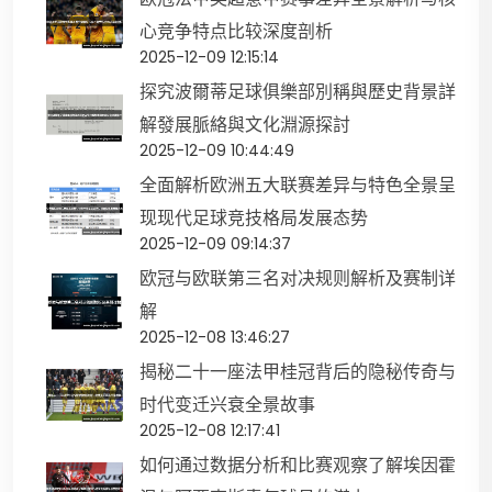
心竞争特点比较深度剖析
2025-12-09 12:15:14
探究波爾蒂足球俱樂部別稱與歷史背景詳
解發展脈絡與文化淵源探討
2025-12-09 10:44:49
全面解析欧洲五大联赛差异与特色全景呈
现现代足球竞技格局发展态势
2025-12-09 09:14:37
欧冠与欧联第三名对决规则解析及赛制详
解
2025-12-08 13:46:27
揭秘二十一座法甲桂冠背后的隐秘传奇与
时代变迁兴衰全景故事
2025-12-08 12:17:41
如何通过数据分析和比赛观察了解埃因霍