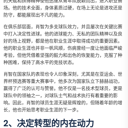
的天赋和拼搏精神使他迅速从青年队脱颖而出，进入职业赛
场。他的技术全面，身体素质过硬，在场上无论是进攻还是
防守，都能展现出不凡的能力。
在俱乐部层面，肖智为多支球队效力，并且屡次在关键比赛
中打入决定性进球。他的进球能力、无私的团队精神以及良
好的场上视野，都是他在职业生涯中取得成功的重要因素。
他的职业生涯也并非一帆风顺，伤病曾经一度让他面临严峻
考验，但他凭借着坚强的毅力和出色的恢复能力，克服了种
种困难，保持了高水平的竞技状态。
肖智在国家队的表现也令人印象深刻，尤其是在亚运会、世
界杯预选赛等重大赛事中，他多次为国家队立下赫赫战功，
赢得了广泛的认可与赞誉。他不仅是一名技术型球员，更是
球队中的领袖之一，对球队士气和战术执行有着重要的影
响。因此，肖智的球员生涯无疑是辉煌的，但随着年龄的增
长，他也开始思考职业生涯的下一步。
2、决定转型的内在动力