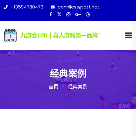
+13594780473
penniless@att.net
经典案例
首页
经典案例