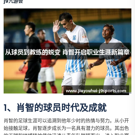
j9九游会
1、肖智的球员时代及成就
肖智的足球生涯可以追溯到他年少时的热情与努力。从小开
始接触足球，肖智逐步成长为一名具有潜力的球员。其出色