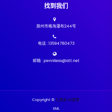
找到我们
滁州市格淘瀑布244号
电话 : 13594780473
邮箱 : penniless@att.net
Copyright ©
九游会·J9官网
.
XML