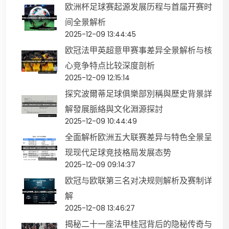
欧洲杯足球赛起源发展历程与首届开赛时
间全景解析
2025-12-09 13:44:45
欧冠法甲英超意甲赛事差异全景解析与核
心竞争特点比较深度剖析
2025-12-09 12:15:14
探究波爾蒂足球俱樂部別稱與歷史背景詳
解發展脈絡與文化淵源探討
2025-12-09 10:44:49
全面解析欧洲五大联赛差异与特色全景呈
现现代足球竞技格局发展态势
2025-12-09 09:14:37
欧冠与欧联第三名对决规则解析及赛制详
解
2025-12-08 13:46:27
揭秘二十一座法甲桂冠背后的隐秘传奇与