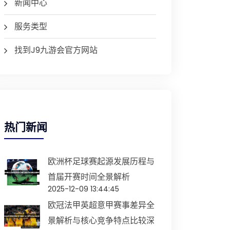
新闻中心
服务类型
找到J9九游会官方网站
热门新闻
欧洲杯足球赛起源发展历程与
首届开赛时间全景解析
2025-12-09 13:44:45
欧冠法甲英超意甲赛事差异全
景解析与核心竞争特点比较深