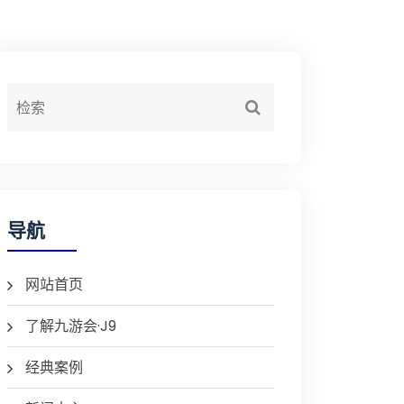
导航
网站首页
了解九游会·J9
经典案例