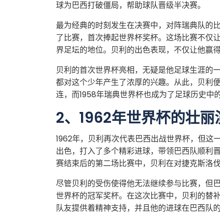
球为巴西打破僵局，帮助球队晋级半决赛。
最为经典的时刻发生在决赛中，对阵瑞典队的比
了比赛，首次捧起世界杯奖杯。这场比赛不仅
界足坛的地位。贝利的出色表现，不仅让他赢
贝利的首次世界杯亮相，无疑是他足球生涯的
都对这个少年产生了浓厚的兴趣。从此，贝利
连，而1958年瑞典世界杯也成为了足球历史中
2、1962年世界杯的壮丽
1962年，贝利再次代表巴西出战世界杯，但
出色，打入了多个精彩进球，带领巴西队顺利
赛结束后的第二场比赛中，贝利在对捷克斯洛
尽管贝利的受伤使得他无法继续参与比赛，但巴
世界杯的冠军奖杯。在这次比赛中，贝利的替
队友提供着精神支持，并且他的进球在巴西队