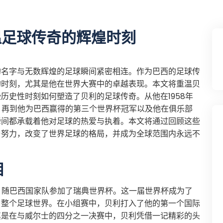
温足球传奇的辉煌时刻
的名字与无数辉煌的足球瞬间紧密相连。作为巴西的足球传
的时刻，尤其是他在世界大赛中的卓越表现。本文将重温贝
历史性时刻如何塑造了贝利的足球传奇。从他在1958年
绎，再到他为巴西赢得的第三个世界杯冠军以及他在俱乐部
瞬间都承载着他对足球的热爱与执着。本文将通过回顾这些
与努力，改变了世界足球的格局，并成为全球范围内永远不
相
台，随巴西国家队参加了瑞典世界杯。这一届世界杯成为了
了整个足球世界。在小组赛中，贝利打入了他的第一个国际
其是在与威尔士的四分之一决赛中，贝利凭借一记精彩的头