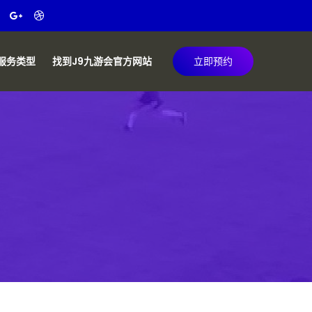
服务类型
找到J9九游会官方网站
立即预约