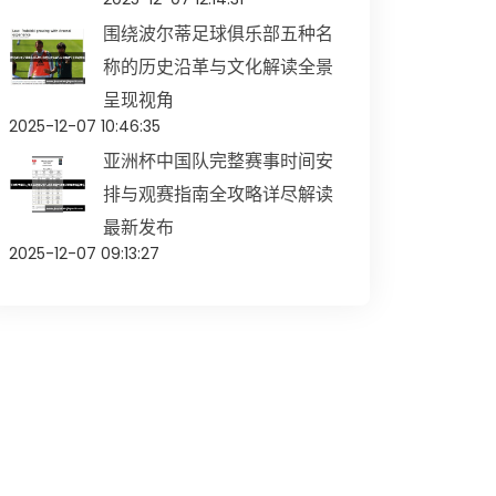
围绕波尔蒂足球俱乐部五种名
称的历史沿革与文化解读全景
呈现视角
2025-12-07 10:46:35
亚洲杯中国队完整赛事时间安
排与观赛指南全攻略详尽解读
最新发布
2025-12-07 09:13:27