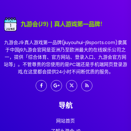
九游会J9·真人游戏第一品牌(jiuyouhui-j9sports.com)隶属
于中国j9九游会官网是亚洲乃至欧洲最大的在线娱乐公司之
一，提供「综合体育、官方网站、登录入口、九游会官方网
站等」。不管尊贵的您使用的是PC端还是手机端网页登录游
戏,在这里都会提供24小时不间断优质的服务。
导航
网站首页