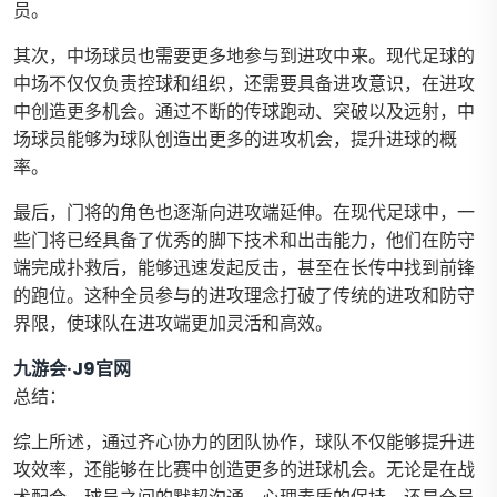
员。
其次，中场球员也需要更多地参与到进攻中来。现代足球的
中场不仅仅负责控球和组织，还需要具备进攻意识，在进攻
中创造更多机会。通过不断的传球跑动、突破以及远射，中
场球员能够为球队创造出更多的进攻机会，提升进球的概
率。
最后，门将的角色也逐渐向进攻端延伸。在现代足球中，一
些门将已经具备了优秀的脚下技术和出击能力，他们在防守
端完成扑救后，能够迅速发起反击，甚至在长传中找到前锋
的跑位。这种全员参与的进攻理念打破了传统的进攻和防守
界限，使球队在进攻端更加灵活和高效。
九游会·J9官网
总结：
综上所述，通过齐心协力的团队协作，球队不仅能够提升进
攻效率，还能够在比赛中创造更多的进球机会。无论是在战