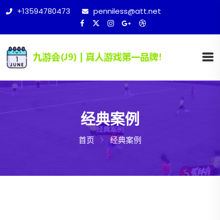
+13594780473
penniless@att.net
经典案例
首页
经典案例