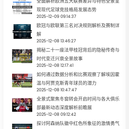
全面解析欧洲五大联赛差异与特色全景呈
现现代足球竞技格局发展态势
2025-12-09 09:14:37
欧冠与欧联第三名对决规则解析及赛制详
解
2025-12-08 13:46:27
揭秘二十一座法甲桂冠背后的隐秘传奇与
时代变迁兴衰全景故事
2025-12-08 12:17:41
如何通过数据分析和比赛观察了解埃因霍
温与阿贾克斯青年球员的潜力
2025-12-08 10:47:47
全景式聚焦冬窗转会开启时间与各大俱乐
部最新动态深度解析前瞻展
2025-12-08 09:12:42
探讨阿森纳队徽中红色所象征的激情勇气