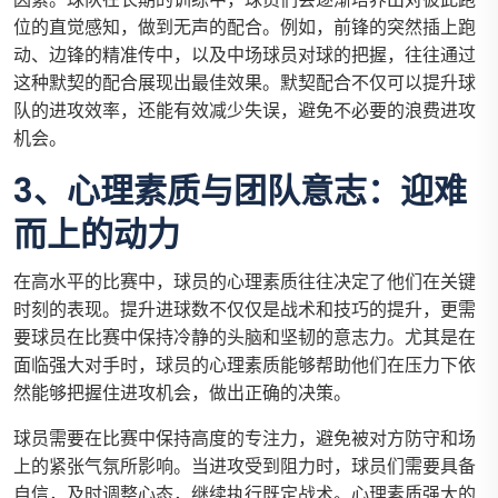
位的直觉感知，做到无声的配合。例如，前锋的突然插上跑
动、边锋的精准传中，以及中场球员对球的把握，往往通过
这种默契的配合展现出最佳效果。默契配合不仅可以提升球
队的进攻效率，还能有效减少失误，避免不必要的浪费进攻
机会。
3、心理素质与团队意志：迎难
而上的动力
在高水平的比赛中，球员的心理素质往往决定了他们在关键
时刻的表现。提升进球数不仅仅是战术和技巧的提升，更需
要球员在比赛中保持冷静的头脑和坚韧的意志力。尤其是在
面临强大对手时，球员的心理素质能够帮助他们在压力下依
然能够把握住进攻机会，做出正确的决策。
球员需要在比赛中保持高度的专注力，避免被对方防守和场
上的紧张气氛所影响。当进攻受到阻力时，球员们需要具备
自信，及时调整心态，继续执行既定战术。心理素质强大的