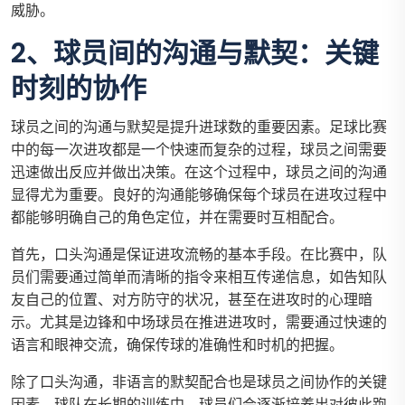
威胁。
2、球员间的沟通与默契：关键
时刻的协作
球员之间的沟通与默契是提升进球数的重要因素。足球比赛
中的每一次进攻都是一个快速而复杂的过程，球员之间需要
迅速做出反应并做出决策。在这个过程中，球员之间的沟通
显得尤为重要。良好的沟通能够确保每个球员在进攻过程中
都能够明确自己的角色定位，并在需要时互相配合。
首先，口头沟通是保证进攻流畅的基本手段。在比赛中，队
员们需要通过简单而清晰的指令来相互传递信息，如告知队
友自己的位置、对方防守的状况，甚至在进攻时的心理暗
示。尤其是边锋和中场球员在推进进攻时，需要通过快速的
语言和眼神交流，确保传球的准确性和时机的把握。
除了口头沟通，非语言的默契配合也是球员之间协作的关键
因素。球队在长期的训练中，球员们会逐渐培养出对彼此跑