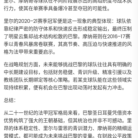
里尔、摩纳哥等球队在不同阶段展示出的高组织度与战术执
行力，使其在单赛季具备爆冷甚至夺冠的可能性。
里尔的2020–21赛季冠军便是这一现象的典型体现：球队依
靠纪律严密的防守体系和快速反击形成稳定输出，最终压制
了明星云集却战术结构松散的巴黎。摩纳哥则在2016–17赛
季以青春风暴席卷联赛，其高节奏、高压迫与快速推进的风
格为法甲带来重要启示。
在战略规划方面，未来能够挑战巴黎的球队往往具有明确的
中长期建设目标，包括财务稳健、青训升级、精准引援以及
教练团队长期绑定等核心策略。若某支球队能在这些领域实
现持续积累，便有机会在巴黎出现动荡时发起有力冲击。
总结：
从二十一世纪的法甲冠军格局来看，巴黎圣日耳曼凭借资本
优势构筑了强大的王朝基础，但其统治也并非不可撼动。里
昂的体系稳定性、里尔与雷恩的青训潜力、摩纳哥的精细运
营模式，都可能成为未来挑战巴黎的变量。在财政公平政策