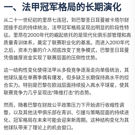
一、法甲冠军格局的长期演化
从二十一世纪初的里昂七连冠，到巴黎圣日耳曼被卡塔尔财
团接手后的持续统治，法甲冠军格局呈现出明显的阶段性特
征。里昂在2000年代的崛起依托的是现代化俱乐部管理和高
质量青训体系，奠定了联赛职业化的基准。而进入2010年代
之后，资本力量的介入彻底改变了竞争模式，巴黎圣日耳曼
凭借雄厚资金实现了联赛层面的压倒性优势。
这一结构性变化使得法甲从多极竞争逐渐走向单极统治，其
他球队虽在单赛季偶有爆发，但多缺乏长期保持高水平的综
合实力。特别是巴黎在欧战层面持续投入高水平球星，使其
联赛竞争力几乎呈现出“降维打击”的态势。
然而，随着巴黎在财政公平政策压力下开始进行收缩性调
整，以及其他法甲俱乐部在青训、引援与策略层面的持续进
化，冠军格局在未来可能会迎来新周期。这种结构变化为其
他球队带来了理论上的机会窗口。